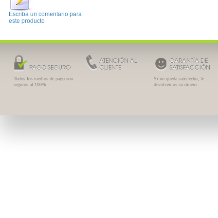
Escriba un comentario para
este producto
ATENCIÓN AL
GARANTÍA DE
PAGO SEGURO
CLIENTE
SATISFACCIÓN
Todos los medios de pago son
Si no queda satisfecho, le
seguros al 100%
devolvemos su dinero