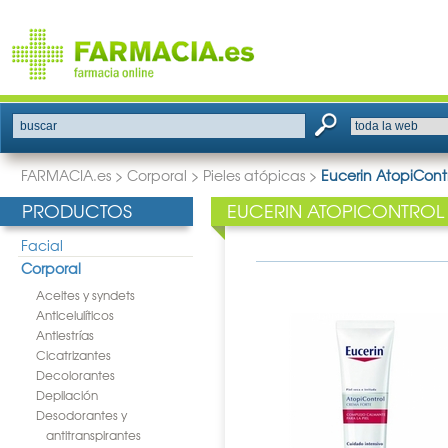
buscar
FARMACIA.es
>
Corporal
>
Pieles atópicas
>
Eucerin AtopiCont
PRODUCTOS
EUCERIN ATOPICONTROL
Facial
Corporal
Aceites y syndets
Anticelulíticos
Antiestrías
Cicatrizantes
Decolorantes
Depilación
Desodorantes y
antitranspirantes