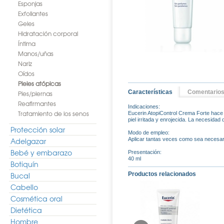
Esponjas
Exfoliantes
Geles
Hidratación corporal
Íntima
Manos/uñas
Nariz
Oídos
Pieles atópicas
Características
Comentario
Pies/piernas
Reafirmantes
Indicaciones:
Tratamiento de los senos
Eucerin AtopiControl Crema Forte hace q
piel irritada y enrojecida. La necesidad
Protección solar
Modo de empleo:
Adelgazar
Aplicar tantas veces como sea necesari
Bebé y embarazo
Presentación:
40 ml
Botiquín
Bucal
Productos relacionados
Cabello
Cosmética oral
Dietética
Hombre