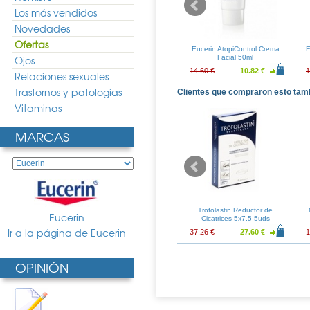
Los más vendidos
Novedades
Ofertas
me Filler Crema
Eucerin Aquaporin Crema
Eucerin AtopiControl Crema
E
mal/Mixta 50ml
Ojos
Pieles Normales/Mixtas
Facial 50ml
Textura Ligera 40ml
25.34 €
18.77 €
13.90 €
14.60 €
10.82 €
1
Relaciones sexuales
Trastornos y patologias
Clientes que compraron esto tam
Vitaminas
MARCAS
say Anthelios
Eucerin Locion Enriquecida
Trofolastin Reductor de
Eucerin
eche 300ml
1000ml + Recarga Locion
Cicatrices 5x7,5 5uds
Enriquecida 400ml
Ir a la página de Eucerin
17.68 €
30.38 €
22.51 €
37.26 €
27.60 €
1
OPINIÓN