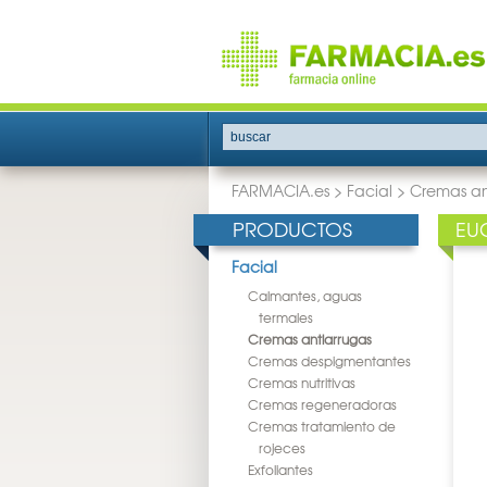
buscar
FARMACIA.es
>
Facial
>
Cremas an
PRODUCTOS
EU
Facial
Calmantes, aguas
termales
Cremas antiarrugas
Cremas despigmentantes
Cremas nutritivas
Cremas regeneradoras
Cremas tratamiento de
rojeces
Exfoliantes