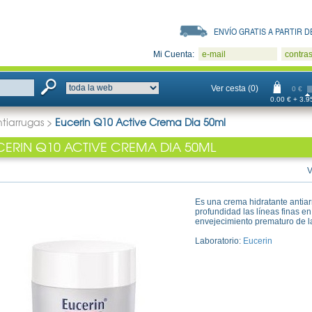
ENVÍO GRATIS A PARTIR DE
Mi Cuenta:
e-mail
contra
Ver cesta (0)
0 €
0.00 € + 3.95
tiarrugas
>
Eucerin Q10 Active Crema Dia 50ml
CERIN Q10 ACTIVE CREMA DIA 50ML
V
Es una crema hidratante antiar
profundidad las líneas finas e
envejecimiento prematuro de la
Laboratorio:
Eucerin