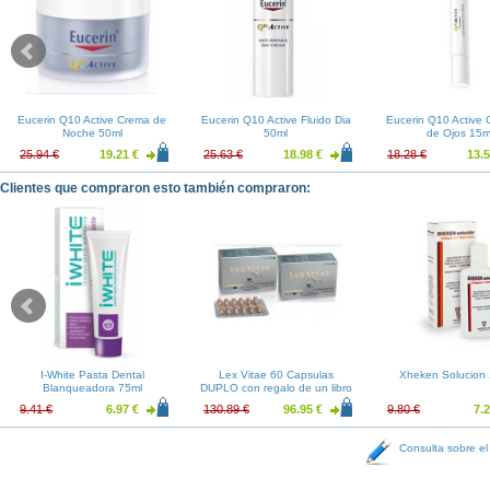
Eucerin Q10 Active Crema de
Eucerin Q10 Active Fluido Dia
Eucerin Q10 Active 
Noche 50ml
50ml
de Ojos 15m
25.94 €
19.21 €
25.63 €
18.98 €
18.28 €
13.5
Clientes que compraron esto también compraron:
I-White Pasta Dental
Lex Vitae 60 Capsulas
Xheken Solucion
Blanqueadora 75ml
DUPLO con regalo de un libro
9.41 €
6.97 €
130.89 €
96.95 €
9.80 €
7.2
Consulta sobre el