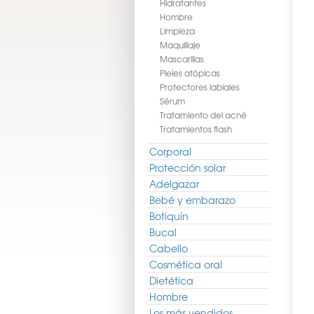
Hidratantes
Hombre
Limpieza
Maquillaje
Mascarillas
Pieles atópicas
Protectores labiales
Sérum
Tratamiento del acné
Tratamientos flash
Corporal
Protección solar
Adelgazar
Bebé y embarazo
Botiquín
Bucal
Cabello
Cosmética oral
Dietética
Hombre
Los más vendidos