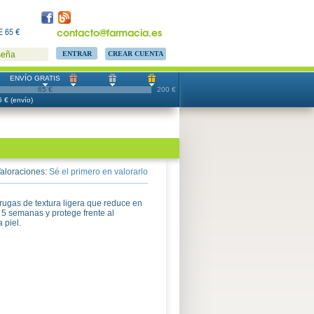
contacto@farmacia.es
 65 €
CREAR CUENTA
seña
ENVÍO GRATIS
65 €
200 €
 € (envío)
aloraciones:
Sé el primero en valorarlo
rugas de textura ligera que reduce en
n 5 semanas y protege frente al
 piel.