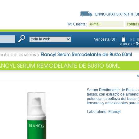
ENVÍO GRATIS A PARTIR DE
Mi Cuenta:
e-mail
contra
Ver cesta (0)
0 €
0.00 € + 3.95
ento de los senos
>
Elancyl Serum Remodelante de Busto 50ml
ANCYL SERUM REMODELANTE DE BUSTO 50ML
V
Serum Reafirmante de Busto c
tensor, con extracto de almend
potenciar la belleza del busto (
tensores y antioxidantes para lu
Laboratorio:
Elancyl