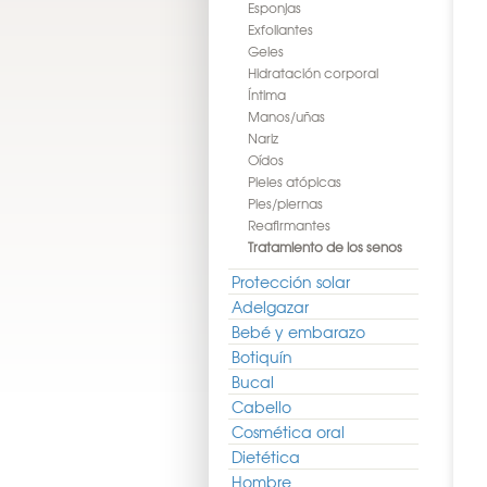
Esponjas
Exfoliantes
Geles
Hidratación corporal
Íntima
Manos/uñas
Nariz
Oídos
Pieles atópicas
Pies/piernas
Reafirmantes
Tratamiento de los senos
Protección solar
Adelgazar
Bebé y embarazo
Botiquín
Bucal
Cabello
Cosmética oral
Dietética
Hombre