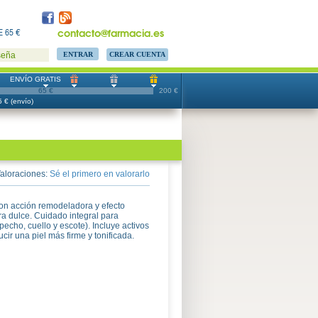
contacto@farmacia.es
 65 €
CREAR CUENTA
seña
ENVÍO GRATIS
65 €
200 €
 € (envío)
aloraciones:
Sé el primero en valorarlo
on acción remodeladora y efecto
ra dulce. Cuidado integral para
pecho, cuello y escote). Incluye activos
cir una piel más firme y tonificada.