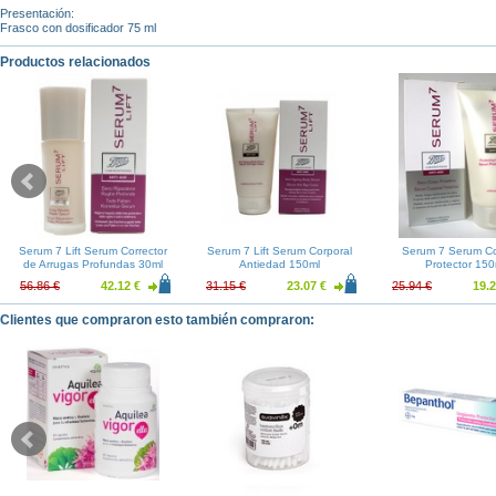
Presentación:
Frasco con dosificador 75 ml
Productos relacionados
Serum 7 Lift Serum Corrector
Serum 7 Lift Serum Corporal
Serum 7 Serum Co
de Arrugas Profundas 30ml
Antiedad 150ml
Protector 150
56.86 €
42.12 €
31.15 €
23.07 €
25.94 €
19.2
Clientes que compraron esto también compraron: