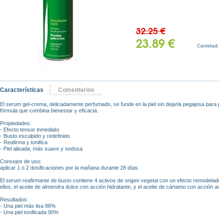
32.25 €
23.89 €
Cantidad
Características
Comentarios
El serum gel-crema, delicadamente perfumado, se funde en la piel sin dejarla pegajosa para 
fórmula que combina bienestar y eficacia.
Propiedades:
- Efecto tensor inmediato
- Busto esculpido y redefinido
- Reafirma y tonifica
- Piel alisada, más suave y sedosa
Consejos de uso:
aplicar 1 o 2 dosificaciones por la mañana durante 28 días.
El serum reafirmante de busto contiene 4 activos de origen vegetal con un efecto remodelador
ellos, el aceite de almendra dulce con acción hidratante, y el aceite de cártamo con acción a
Resultados:
- Una piel más lisa 86%
- Una piel tonificada 90%