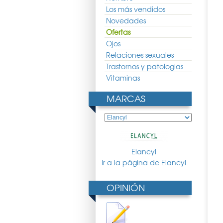
Los más vendidos
Novedades
Ofertas
Ojos
Relaciones sexuales
Trastornos y patologias
Vitaminas
MARCAS
iderm DSP-SERUM
Sesderma SESLASH Serum
SkinCeuticals Serum 10 30ml
Iluminador
5ml
32.80 €
24.63 €
18.25 €
117.97 €
87.39 €
Elancyl
Ir a la página de Elancyl
OPINIÓN