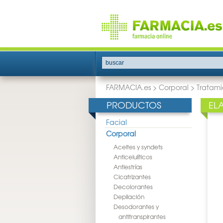
buscar
FARMACIA.es
>
Corporal
>
Tratami
PRODUCTOS
EL
Facial
Corporal
Aceites y syndets
Anticelulíticos
Antiestrías
Cicatrizantes
Decolorantes
Depilación
Desodorantes y
antitranspirantes