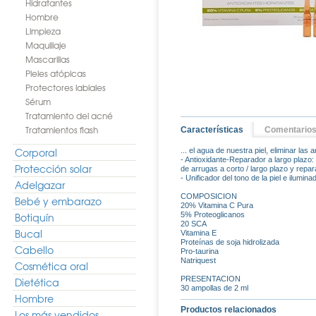
Hidratantes
Hombre
Limpieza
Maquillaje
Mascarillas
Pieles atópicas
Protectores labiales
Sérum
Tratamiento del acné
Tratamientos flash
Características
Comentario
Corporal
... el agua de nuestra piel, eliminar l
- Antioxidante-Reparador a largo plazo: 
Protección solar
de arrugas a corto / largo plazo y repara
- Unificador del tono de la piel e iluminad
Adelgazar
COMPOSICION
Bebé y embarazo
20% Vitamina C Pura
Botiquín
5% Proteoglicanos
20 SCA
Bucal
Vitamina E
Proteínas de soja hidrolizada
Cabello
Pro-taurina
Natriquest
Cosmética oral
PRESENTACION
Dietética
30 ampollas de 2 ml
Hombre
Productos relacionados
Los más vendidos