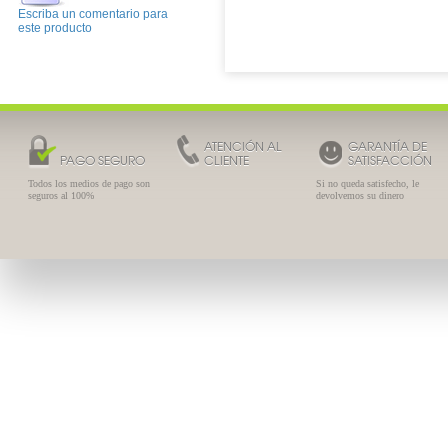
Escriba un comentario para
este producto
ATENCIÓN AL
GARANTÍA DE
PAGO SEGURO
CLIENTE
SATISFACCIÓN
Todos los medios de pago son
Si no queda satisfecho, le
seguros al 100%
devolvemos su dinero