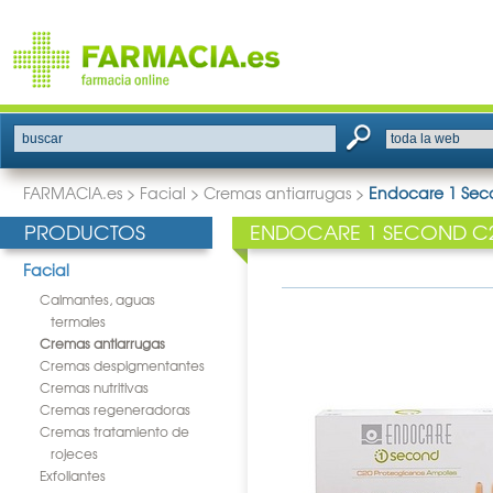
buscar
FARMACIA.es
>
Facial
>
Cremas antiarrugas
>
Endocare 1 Seco
PRODUCTOS
ENDOCARE 1 SECOND C
Facial
Calmantes, aguas
termales
Cremas antiarrugas
Cremas despigmentantes
Cremas nutritivas
Cremas regeneradoras
Cremas tratamiento de
rojeces
Exfoliantes