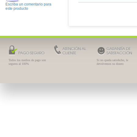
Escriba un comentario para
este producto
ATENCIÓN AL
GARANTÍA DE
PAGO SEGURO
CLIENTE
SATISFACCIÓN
Todos los medios de pago son
Si no queda satisfecho, le
seguros al 100%
devolvemos su dinero