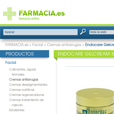
buscar
FARMACIA.es
>
Facial
>
Cremas antiarrugas
>
Endocare Gelcr
PRODUCTOS
ENDOCARE GELCREAM 3
Facial
Calmantes, aguas
termales
Cremas antiarrugas
Cremas despigmentantes
Cremas nutritivas
Cremas regeneradoras
Cremas tratamiento de
rojeces
Exfoliantes