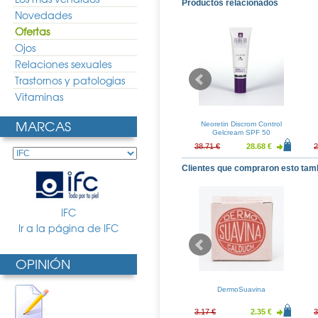
Productos relacionados
Novedades
Ofertas
Ojos
Relaciones sexuales
Trastornos y patologias
Vitaminas
MARCAS
e Aquafoam
Endocare Tensage Contorno
Neoretin Discrom Control
Facial 125ml
de Ojos Iluminador
Gelcream SPF 50
16.60 €
41.47 €
30.72 €
38.71 €
28.68 €
2
Clientes que compraron esto tam
IFC
Ir a la página de IFC
OPINIÓN
1 Second C20
Ricola Caramelos Hierbas
DermoSuavina
os 30 ampollas
Suizas Bolsa
39.88 €
3.40 €
2.52 €
3.17 €
2.35 €
3