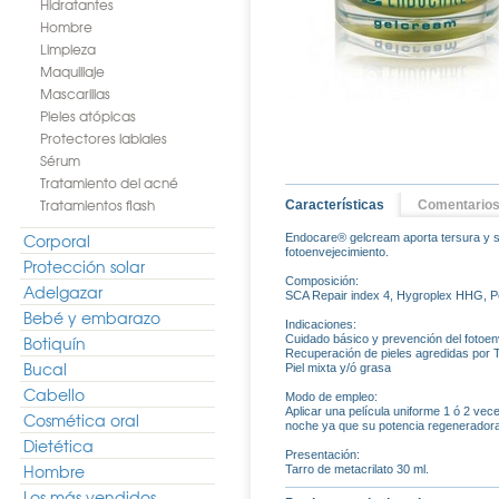
Hidratantes
Hombre
Limpieza
Maquillaje
Mascarillas
Pieles atópicas
Protectores labiales
Sérum
Tratamiento del acné
Tratamientos flash
Características
Comentario
Corporal
Endocare® gelcream aporta tersura y s
fotoenvejecimiento.
Protección solar
Composición:
Adelgazar
SCA Repair index 4, Hygroplex HHG, Pen
Bebé y embarazo
Indicaciones:
Botiquín
Cuidado básico y prevención del fotoen
Recuperación de pieles agredidas por 
Bucal
Piel mixta y/ó grasa
Cabello
Modo de empleo:
Aplicar una película uniforme 1 ó 2 ve
Cosmética oral
noche ya que su potencia regeneradora
Dietética
Presentación:
Hombre
Tarro de metacrilato 30 ml.
Los más vendidos