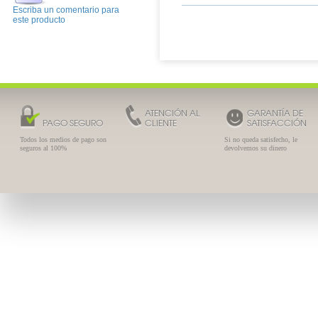
Escriba un comentario para
este producto
ATENCIÓN AL
GARANTÍA DE
PAGO SEGURO
CLIENTE
SATISFACCIÓN
Todos los medios de pago son
Si no queda satisfecho, le
seguros al 100%
devolvemos su dinero