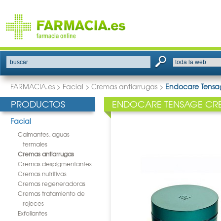
buscar
FARMACIA.es
>
Facial
>
Cremas antiarrugas
>
Endocare Tensa
PRODUCTOS
ENDOCARE TENSAGE CR
Facial
Calmantes, aguas
termales
Cremas antiarrugas
Cremas despigmentantes
Cremas nutritivas
Cremas regeneradoras
Cremas tratamiento de
rojeces
Exfoliantes