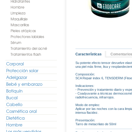
Hidratantes
Hombre
Limpieza
Maquillaje
Mascarillas
Pieles atópicas
Protectores labiales
Sérum
Tratamiento del acné
Tratamientos flash
Características
Comentario
Corporal
Su potente efecto tensor devuelve elasti
una piel más firme, lisa y resplandecien
Protección solar
Composición:
Adelgazar
SCA Repair index 6, TENSDERM (Fitoest
Bebé y embarazo
Indicaciones:
Botiquín
- Prevención y tratamiento diario y espe
- Coadyuvante a técnicas dermocosméti
Bucal
radiofrecuencia, infrarrojos.
Cabello
Modo de empleo:
Aplicar por las noches con la cara lim
Cosmética oral
intensa flacidez.
Dietética
Presentación:
Hombre
Tarro de metacrilato de 50ml
Los más vendidos