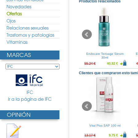
Productos relacionados
Novedades
Ofertas
Ojos
Relaciones sexuales
Trastornos y patologias
Vitaminas
MARCAS
 Crema 30gr
Crema de Mahiou 75ml
Endocare Tensage Serum
E
30ml
7.31 €
9.03 €
6.69 €
55.24 €
40.92 €
4
Clientes que compraron esto tam
IFC
Ir a la página de IFC
OPINIÓN
e Aquafoam
Endocare 1 Second C20
Vital Plus SAP 100 ml
Facial 125ml
Proteoglicanos 30 ampollas
16.60 €
53.84 €
39.88 €
13.17 €
9.75 €
5