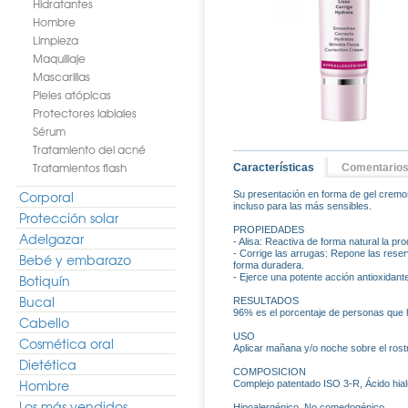
Hidratantes
Hombre
Limpieza
Maquillaje
Mascarillas
Pieles atópicas
Protectores labiales
Sérum
Tratamiento del acné
Tratamientos flash
Características
Comentario
Corporal
Su presentación en forma de gel cremos
incluso para las más sensibles.
Protección solar
PROPIEDADES
Adelgazar
- Alisa: Reactiva de forma natural la pr
- Corrige las arrugas: Repone las reser
Bebé y embarazo
forma duradera.
Botiquín
- Ejerce una potente acción antioxidante
Bucal
RESULTADOS
96% es el porcentaje de personas que h
Cabello
USO
Cosmética oral
Aplicar mañana y/o noche sobre el rostro
Dietética
COMPOSICION
Hombre
Complejo patentado ISO 3-R, Ácido hial
Los más vendidos
Hipoalergénico. No comedogénico