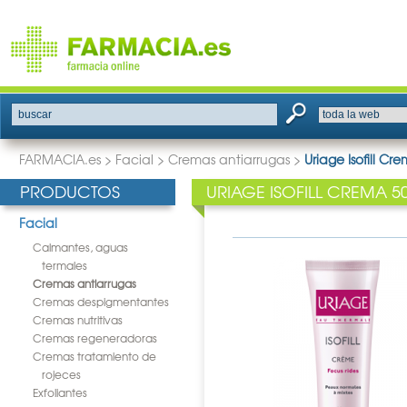
buscar
FARMACIA.es
>
Facial
>
Cremas antiarrugas
>
Uriage Isofill Cr
PRODUCTOS
URIAGE ISOFILL CREMA 5
Facial
Calmantes, aguas
termales
Cremas antiarrugas
Cremas despigmentantes
Cremas nutritivas
Cremas regeneradoras
Cremas tratamiento de
rojeces
Exfoliantes