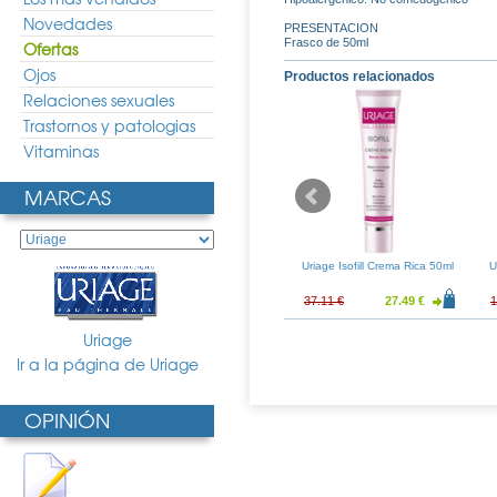
Novedades
PRESENTACION
Frasco de 50ml
Ofertas
Ojos
Productos relacionados
Relaciones sexuales
Trastornos y patologias
Vitaminas
MARCAS
pleance Corps
Uriage Bariederm Labios 15ml
Uriage Isofill Crema Rica 50ml
U
00ml
10.41 €
8.40 €
6.22 €
37.11 €
27.49 €
1
Uriage
Ir a la página de Uriage
OPINIÓN