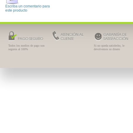
Escriba un comentario para
este producto
ATENCIÓN AL
GARANTÍA DE
PAGO SEGURO
CLIENTE
SATISFACCIÓN
Todos los medios de pago son
Si no queda satisfecho, le
seguros al 100%
devolvemos su dinero