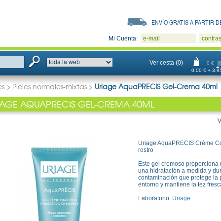
ENVÍO GRATIS A PARTIR DE
Mi Cuenta:
e-mail
contra
Ver cesta (0)
0 €
0.00 € + 3.95
es
>
Pieles normales-mixtas
>
Uriage AquaPRECIS Gel-Crema 40ml
IAGE AQUAPRECIS GEL-CREMA 40ML
V
Uriage AquaPRECIS Crème Conf
rostro
Este gel cremoso proporciona 
una hidratación a medida y du
contaminación que protege la p
entorno y mantiene la tez fresc
Laboratorio:
Uriage