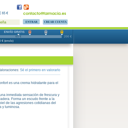
contacto@farmacia.es
 65 €
CREAR CUENTA
seña
ENVÍO GRATIS
65 €
200 €
 € (envío)
aloraciones:
Sé el primero en valorarlo
ort es una crema hidratante para el
una inmediata sensación de frescura y
radera. Forma un escudo frente a la
iel de las agresiones cotidianas del
a y luminosa.