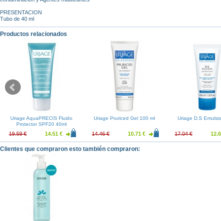
PRESENTACION
Tubo de 40 ml
Productos relacionados
Uriage AquaPRECIS Fluido
Uriage Pruriced Gel 100 ml
Uriage D.S Emulsi
Protector SPF20 40ml
19.59 €
14.51 €
14.46 €
10.71 €
17.04 €
12.6
Clientes que compraron esto también compraron: