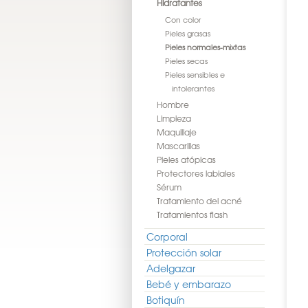
Hidratantes
Con color
Pieles grasas
Pieles normales-mixtas
Pieles secas
Pieles sensibles e
intolerantes
Hombre
Limpieza
Maquillaje
Mascarillas
Pieles atópicas
Protectores labiales
Sérum
Tratamiento del acné
Tratamientos flash
Corporal
Protección solar
Adelgazar
Bebé y embarazo
Botiquín