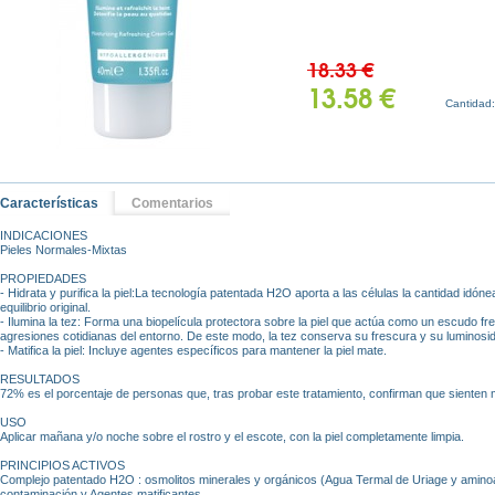
18.33 €
13.58 €
Cantidad
Características
Comentarios
INDICACIONES
Pieles Normales-Mixtas
PROPIEDADES
- Hidrata y purifica la piel:La tecnología patentada H2O aporta a las células la cantidad idóne
equilibrio original.
- Ilumina la tez: Forma una biopelícula protectora sobre la piel que actúa como un escudo fre
agresiones cotidianas del entorno. De este modo, la tez conserva su frescura y su luminosi
- Matifica la piel: Incluye agentes específicos para mantener la piel mate.
RESULTADOS
72% es el porcentaje de personas que, tras probar este tratamiento, confirman que sienten m
USO
Aplicar mañana y/o noche sobre el rostro y el escote, con la piel completamente limpia.
PRINCIPIOS ACTIVOS
Complejo patentado H2O : osmolitos minerales y orgánicos (Agua Termal de Uriage y aminoác
contaminación y Agentes matificantes