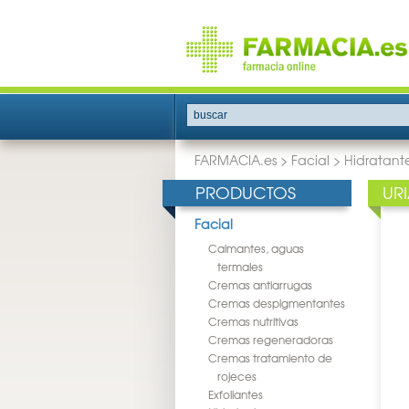
buscar
FARMACIA.es
>
Facial
>
Hidratant
PRODUCTOS
UR
Facial
Calmantes, aguas
termales
Cremas antiarrugas
Cremas despigmentantes
Cremas nutritivas
Cremas regeneradoras
Cremas tratamiento de
rojeces
Exfoliantes