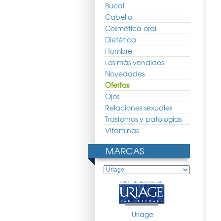
Bucal
Cabello
Cosmética oral
Dietética
Hombre
Los más vendidos
Novedades
Ofertas
Ojos
Relaciones sexuales
Trastornos y patologias
 Isophy Spray 100ml
Uriage Depiderm SPF50 30ml
Uriage Xemose Cerato 150ml
Vitaminas
5.20 €
27.43 €
20.32 €
26.27 €
19.46 €
MARCAS
Uriage