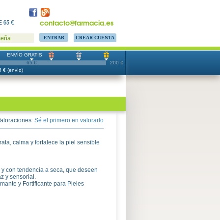
contacto@farmacia.es
 65 €
CREAR CUENTA
seña
ENVÍO GRATIS
65 €
200 €
 € (envío)
aloraciones:
Sé el primero en valorarlo
, calma y fortalece la piel sensible
e y con tendencia a seca, que deseen
z y sensorial.
mante y Fortificante para Pieles