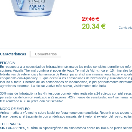
27.46 €
20.34 €
Cantidad
Características
Comentarios
EFICACIA:
En respuesta a la necesidad de hidratación máxima de las pieles sensibles permitiendo refor
cutánea, Aqualia Thermal combina el poder del Agua Termal de Vichy, rica en 15 minerales be
hidratantes de referencia y la manteca de Karité, para rehidratar intensamente la piel y aport
enriquecida con Aquabioryl™: que acentúa las sensaciones de hidratación y suavidad de la pie
incluso al tacto. Liberada de las sensaciones de incomodidad, la piel perfectamente hidratada,
agresiones externas. La piel se vuelve más suave, visiblemente más bella.
30% más de hidratación a las 4h: test con corneómetro realizado a 24 sujetos con piel seca
persistencia del confort realizado a 22 mujeres. 42% menos de sensibilidad en 4 semanas: es
test realizado a 50 mujeres con piel sensible.
MODO DE EMPLEO:
Aplicar mañana y/o noche sobre la piel perfectamente desmaquillada. Repartir unos toques d
Hacer penetrar el tratamiento con un delicado masaje, del interior al exterior del rostro, evita
TOLERANCIA:
SIN PARABENES, su fórmula hipoalergénica ha sido testada sobre un 100% de pieles sensib