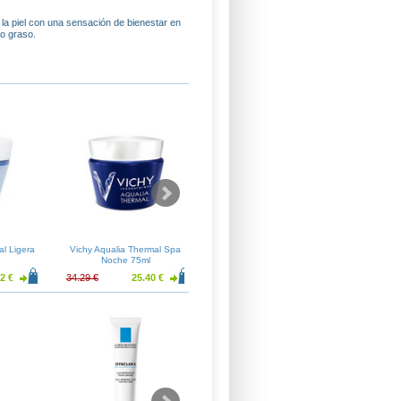
la piel con una sensación de bienestar en
to graso.
al Ligera
Vichy Aqualia Thermal Spa
Vichy Aqualia Thermal Roll-on
La Roch
Noche 75ml
Bolsas y Ojeras 15ml
2 €
34.29 €
25.40 €
20.40 €
15.11 €
29.57 €