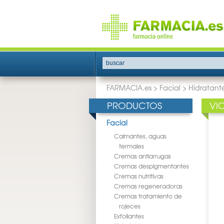
buscar
FARMACIA.es
>
Facial
>
Hidratant
PRODUCTOS
VI
Facial
Calmantes, aguas
termales
Cremas antiarrugas
Cremas despigmentantes
Cremas nutritivas
Cremas regeneradoras
Cremas tratamiento de
rojeces
Exfoliantes