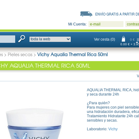
ENVÍO GRATIS A PARTIR DE
Mi Cuenta:
e-mail
contra
Ver cesta (0)
0 €
0.00 € + 3.95
es
>
Pieles secas
>
Vichy Aqualia Thermal Rica 50ml
CHY AQUALIA THERMAL RICA 50ML
V
AQUALIA THERMAL RICA, hidrata
y seca durante 24h
¿Para quién?
Para mujeres con piel sensibl
una hidratación duradera, efica
Tratamiento Hidratante 24h cal
sensibles y secas.
Laboratorio:
Vichy