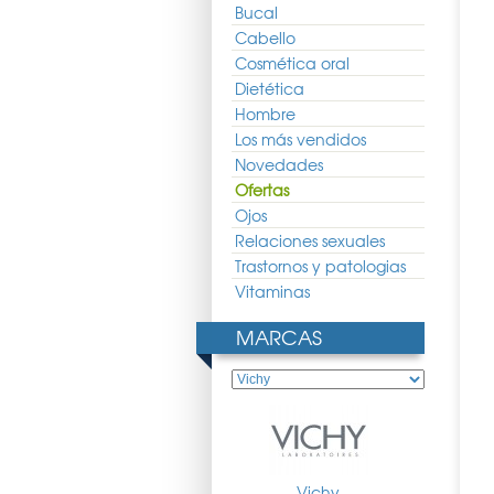
Bucal
Cabello
Cosmética oral
Dietética
Hombre
Los más vendidos
Novedades
Ofertas
Ojos
Relaciones sexuales
Trastornos y patologias
Vitaminas
e Posay Hydraphase
La Roche Posay Hydreane
Vichy Nutrilogie 2 50ml
tense Rica 50ml
Extra Rica 40ml
MARCAS
20.92 €
14.05 €
10.41 €
28.42 €
21.05 €
Vichy