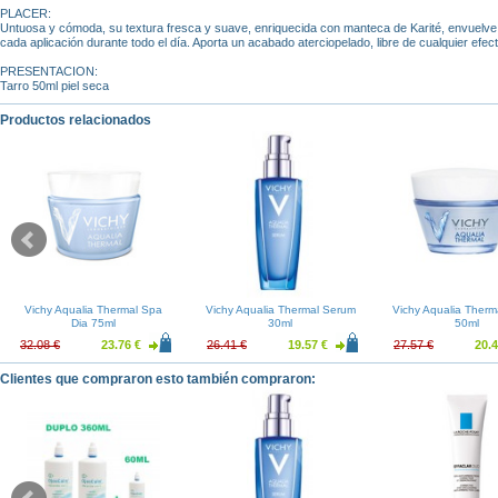
PLACER:
Untuosa y cómoda, su textura fresca y suave, enriquecida con manteca de Karité, envuelve 
cada aplicación durante todo el día. Aporta un acabado aterciopelado, libre de cualquier efec
PRESENTACION:
Tarro 50ml piel seca
Productos relacionados
Vichy Aqualia Thermal Spa
Vichy Aqualia Thermal Serum
Vichy Aqualia Therm
Dia 75ml
30ml
50ml
32.08 €
23.76 €
26.41 €
19.57 €
27.57 €
20.4
Clientes que compraron esto también compraron: