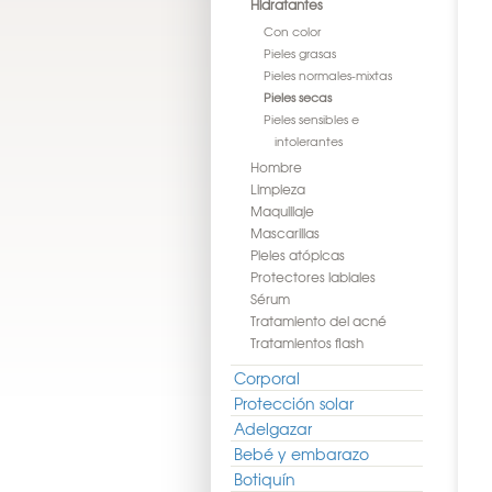
Hidratantes
Con color
Pieles grasas
Pieles normales-mixtas
Pieles secas
Pieles sensibles e
intolerantes
Hombre
Limpieza
Maquillaje
Mascarillas
Pieles atópicas
Protectores labiales
Sérum
Tratamiento del acné
Tratamientos flash
Corporal
Protección solar
Adelgazar
Bebé y embarazo
Botiquín