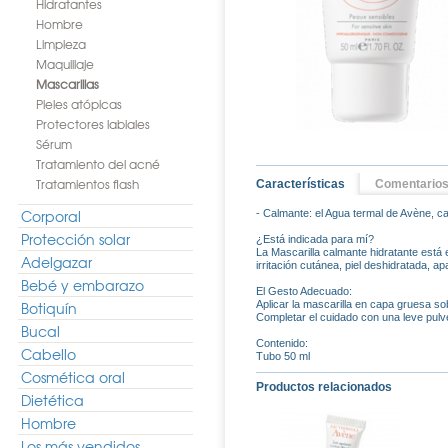
Hidratantes
Hombre
Limpieza
Maquillaje
Mascarillas
Pieles atópicas
Protectores labiales
Sérum
Tratamiento del acné
Tratamientos flash
Características
Comentario
Corporal
- Calmante: el Agua termal de Avène, ca
Protección solar
¿Está indicada para mí?
La Mascarilla calmante hidratante está
Adelgazar
irritación cutánea, piel deshidratada, a
Bebé y embarazo
El Gesto Adecuado:
Botiquín
Aplicar la mascarilla en capa gruesa so
Completar el cuidado con una leve pulv
Bucal
Contenido:
Cabello
Tubo 50 ml
Cosmética oral
Productos relacionados
Dietética
Hombre
Los más vendidos