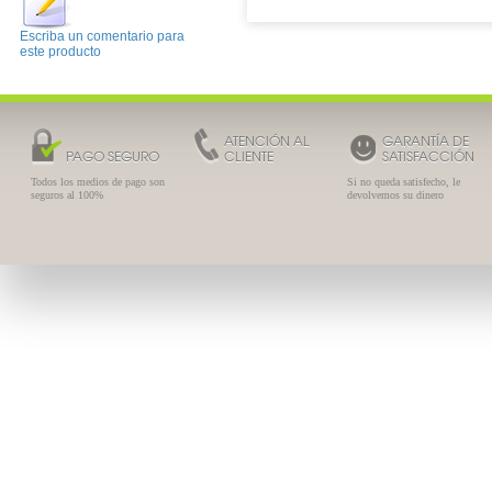
Escriba un comentario para
este producto
ATENCIÓN AL
GARANTÍA DE
PAGO SEGURO
CLIENTE
SATISFACCIÓN
Todos los medios de pago son
Si no queda satisfecho, le
seguros al 100%
devolvemos su dinero