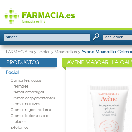
buscar
FARMACIA.es
>
Facial
>
Mascarillas
>
Avene Mascarilla Calma
PRODUCTOS
AVENE MASCARILLA CAL
Facial
Calmantes, aguas
termales
Cremas antiarrugas
Cremas despigmentantes
Cremas nutritivas
Cremas regeneradoras
Cremas tratamiento de
rojeces
Exfoliantes