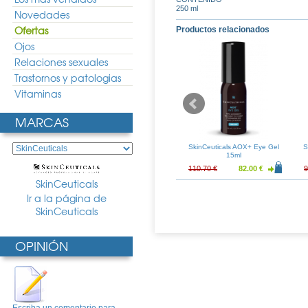
250 ml
Novedades
Ofertas
Productos relacionados
Ojos
Relaciones sexuales
Trastornos y patologias
Vitaminas
MARCAS
s Blemish + Age
SkinCeuticals Hydrating B5
SkinCeuticals AOX+ Eye Gel
S
se 30ml
Masque 75ml
15ml
81.00 €
83.72 €
62.01 €
110.70 €
82.00 €
9
SkinCeuticals
Ir a la página de
SkinCeuticals
OPINIÓN