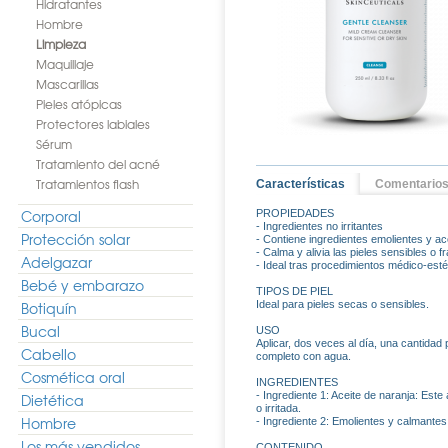
Hidratantes
Hombre
Limpieza
Maquillaje
Mascarillas
Pieles atópicas
Protectores labiales
Sérum
Tratamiento del acné
Tratamientos flash
Características
Comentario
Corporal
PROPIEDADES
- Ingredientes no irritantes
Protección solar
- Contiene ingredientes emolientes y ac
- Calma y alivia las pieles sensibles o f
Adelgazar
- Ideal tras procedimientos médico-esté
Bebé y embarazo
TIPOS DE PIEL
Botiquín
Ideal para pieles secas o sensibles.
Bucal
USO
Aplicar, dos veces al día, una cantidad
Cabello
completo con agua.
Cosmética oral
INGREDIENTES
- Ingrediente 1: Aceite de naranja: Este
Dietética
o irritada.
Hombre
- Ingrediente 2: Emolientes y calmantes 
Los más vendidos
CONTENIDO