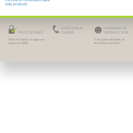
Escriba un comentario para
este producto
ATENCIÓN AL
GARANTÍA DE
PAGO SEGURO
CLIENTE
SATISFACCIÓN
Todos los medios de pago son
Si no queda satisfecho, le
seguros al 100%
devolvemos su dinero