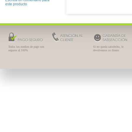
Escriba un comentario para
este producto
ATENCIÓN AL
GARANTÍA DE
PAGO SEGURO
CLIENTE
SATISFACCIÓN
Todos los medios de pago son
Si no queda satisfecho, le
seguros al 100%
devolvemos su dinero