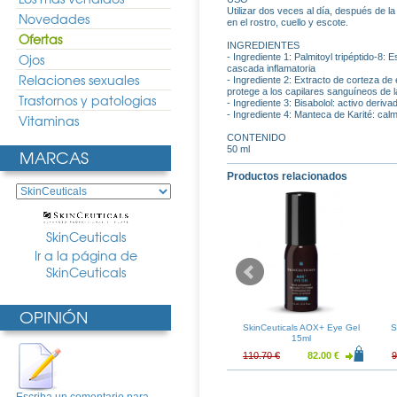
Utilizar dos veces al día, después de l
Novedades
en el rostro, cuello y escote.
Ofertas
INGREDIENTES
Ojos
- Ingrediente 1: Palmitoyl tripéptido-8:
cascada inflamatoria
Relaciones sexuales
- Ingrediente 2: Extracto de corteza de 
protege a los capilares sanguíneos de l
Trastornos y patologias
- Ingrediente 3: Bisabolol: activo deriva
- Ingrediente 4: Manteca de Karité: calma
Vitaminas
CONTENIDO
50 ml
MARCAS
Productos relacionados
SkinCeuticals
Ir a la página de
SkinCeuticals
OPINIÓN
s Blemish + Age
SkinCeuticals Hydrating B5
SkinCeuticals AOX+ Eye Gel
S
se 30ml
Masque 75ml
15ml
81.00 €
83.72 €
62.01 €
110.70 €
82.00 €
9