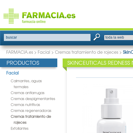
buscar
FARMACIA.es
>
Facial
>
Cremas tratamiento de rojeces
>
Skin
PRODUCTOS
SKINCEUTICALS REDNESS 
Facial
Calmantes, aguas
termales
Cremas antiarrugas
Cremas despigmentantes
Cremas nutritivas
Cremas regeneradoras
Cremas tratamiento de
rojeces
Exfoliantes