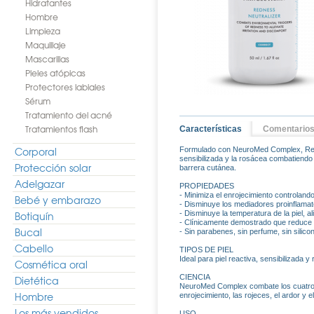
Hidratantes
Hombre
Limpieza
Maquillaje
Mascarillas
Pieles atópicas
Protectores labiales
Sérum
Tratamiento del acné
Tratamientos flash
Características
Comentario
Corporal
Formulado con NeuroMed Complex, Rednes
sensibilizada y la rosácea combatiendo 
Protección solar
barrera cutánea.
Adelgazar
PROPIEDADES
- Minimiza el enrojecimiento controlando
Bebé y embarazo
- Disminuye los mediadores proinflamato
Botiquín
- Disminuye la temperatura de la piel, ali
- Clínicamente demostrado que reduce las
Bucal
- Sin parabenes, sin perfume, sin silic
Cabello
TIPOS DE PIEL
Ideal para piel reactiva, sensibilizada y
Cosmética oral
CIENCIA
Dietética
NeuroMed Complex combate los cuatro pa
Hombre
enrojecimiento, las rojeces, el ardor y el 
Los más vendidos
USO