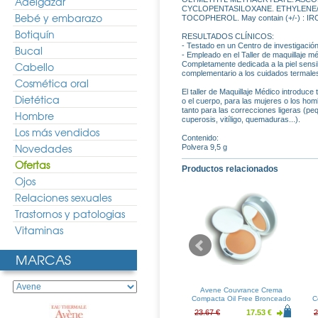
Adelgazar
CYCLOPENTASILOXANE. ETHYLENE/
Bebé y embarazo
TOCOPHEROL. May contain (+/-) : IRO
Botiquín
RESULTADOS CLÍNICOS:
- Testado en un Centro de investigació
Bucal
- Empleado en el Taller de maquillaje m
Cabello
Completamente dedicada a la piel sensib
complementario a los cuidados termale
Cosmética oral
El taller de Maquillaje Médico introduc
Dietética
o el cuerpo, para las mujeres o los hom
tanto para las correcciones ligeras (pe
Hombre
cuperosis, vitíligo, quemaduras...).
Los más vendidos
Contenido:
Novedades
Polvera 9,5 g
Ofertas
Productos relacionados
Ojos
Relaciones sexuales
Trastornos y patologias
Vitaminas
MARCAS
rance Polvos
Avene Couvrance Pincel
Avene Couvrance Crema
ranslucidos
Corrector Beige Claro
Compacta Oil Free Bronceado
C
(05)
17.99 €
17.49 €
12.96 €
23.67 €
17.53 €
2