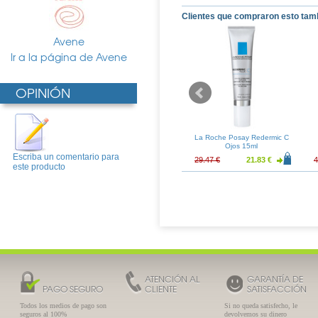
Clientes que compraron esto tam
Avene
Ir a la página de Avene
OPINIÓN
nce Maquillaje
Sesderma Acglicolic 20 Gel
La Roche Posay Redermic C
atural (02)
Hidratante 50ml
Ojos 15ml
Escriba un comentario para
15.20 €
55.28 €
40.95 €
29.47 €
21.83 €
4
este producto
ATENCIÓN AL
GARANTÍA DE
PAGO SEGURO
CLIENTE
SATISFACCIÓN
Todos los medios de pago son
Si no queda satisfecho, le
seguros al 100%
devolvemos su dinero