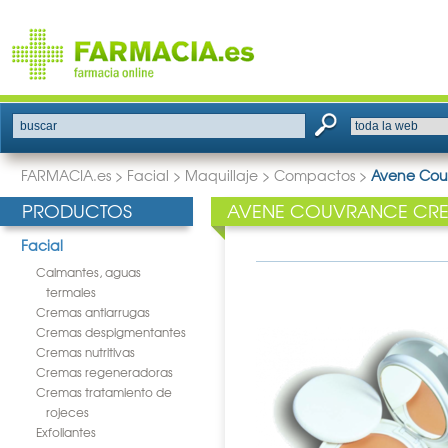
buscar
FARMACIA.es
>
Facial
>
Maquillaje
>
Compactos
>
Avene Couv
PRODUCTOS
AVENE COUVRANCE CREM
Facial
Calmantes, aguas
termales
Cremas antiarrugas
Cremas despigmentantes
Cremas nutritivas
Cremas regeneradoras
Cremas tratamiento de
rojeces
Exfoliantes