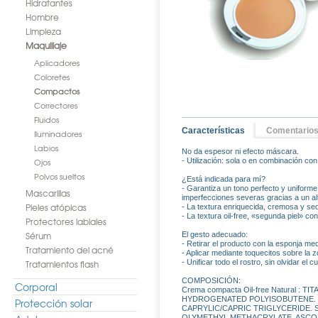
Hidratantes
Hombre
Limpieza
Maquillaje
Aplicadores
Coloretes
Compactos
Correctores
Fluidos
Características
Comentario
Iluminadores
Labios
No da espesor ni efecto máscara.
Ojos
- Utilización: sola o en combinación con
Polvos sueltos
¿Está indicada para mí?
- Garantiza un tono perfecto y uniforme
Mascarillas
imperfecciones severas gracias a un al
Pieles atópicas
- La textura enriquecida, cremosa y s
- La textura oil-free, «segunda piel» c
Protectores labiales
Sérum
El gesto adecuado:
- Retirar el producto con la esponja med
Tratamiento del acné
- Aplicar mediante toquecitos sobre la z
Tratamientos flash
- Unificar todo el rostro, sin olvidar el cu
COMPOSICIÓN:
Corporal
Crema compacta Oil-free Natural 
HYDROGENATED POLYISOBUTENE. I
Protección solar
CAPRYLIC/CAPRIC TRIGLYCERIDE. 
OLYMETHYL METHACRYLATE. ASCOR