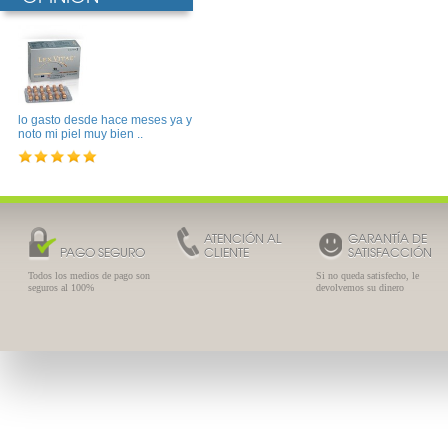
lo gasto desde hace meses ya y
noto mi piel muy bien ..
ATENCIÓN AL
GARANTÍA DE
PAGO SEGURO
CLIENTE
SATISFACCIÓN
Todos los medios de pago son
Si no queda satisfecho, le
seguros al 100%
devolvemos su dinero