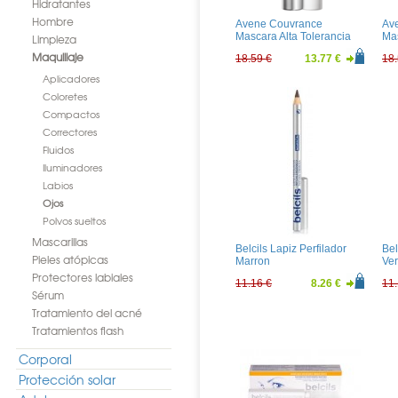
Hidratantes
Hombre
Avene Couvrance
Av
Mascara Alta Tolerancia
Mas
Limpieza
Marron
Ne
Maquillaje
18.59 €
13.77 €
18.
Aplicadores
Coloretes
Compactos
Correctores
Fluidos
Iluminadores
Labios
Ojos
Polvos sueltos
Mascarillas
Belcils Lapiz Perfilador
Bel
Pieles atópicas
Marron
Ve
Protectores labiales
11.16 €
8.26 €
11.
Sérum
Tratamiento del acné
Tratamientos flash
Corporal
Protección solar