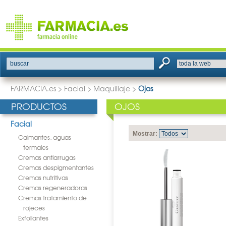
buscar
FARMACIA.es
>
Facial
>
Maquillaje
>
Ojos
PRODUCTOS
OJOS
Facial
Mostrar:
Calmantes, aguas
termales
Cremas antiarrugas
Cremas despigmentantes
Cremas nutritivas
Cremas regeneradoras
Cremas tratamiento de
rojeces
Exfoliantes