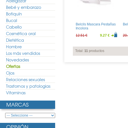
Adelgazar
Bebé y embarazo
Botiquín
Bucal
Belcils Mascara Pestañas
Bel
Cabello
Incolora
Cosmética oral
12.51 €
9.27 €
20.
Dietética
Hombre
Total:
11
productos
Los más vendidos
Novedades
Ofertas
Ojos
Relaciones sexuales
Trastornos y patologias
Vitaminas
MARCAS
OPINIÓN