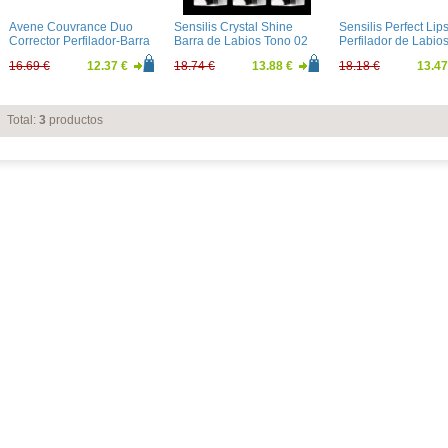
Avene Couvrance Duo
Sensilis Crystal Shine
Sensilis Perfect Lip
Corrector Perfilador-Barra
Barra de Labios Tono 02
Perfilador de Labio
de Labios Tono Intenso
16.69 €
12.37 €
18.74 €
13.88 €
18.18 €
13.47
Total:
3
productos