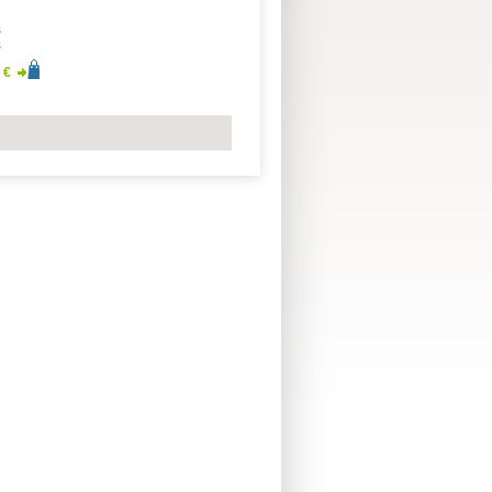
s
s
 €