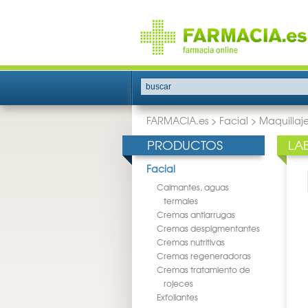
buscar
FARMACIA.es
>
Facial
>
Maquillaj
PRODUCTOS
LA
Facial
Calmantes, aguas
termales
Cremas antiarrugas
Cremas despigmentantes
Cremas nutritivas
Cremas regeneradoras
Cremas tratamiento de
rojeces
Exfoliantes