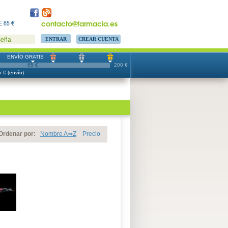
contacto@farmacia.es
 65 €
CREAR CUENTA
seña
ENVÍO GRATIS
65 €
200 €
 € (envío)
Ordenar por:
Nombre A⇒Z
Precio