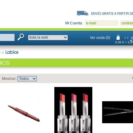
ENVÍO GRATIS A PARTIR DE
Mi Cuenta:
e-mail
contra
Ver cesta (0)
0 €
0.00 € + 3.95
e
>
Labios
BIOS
Mostrar: