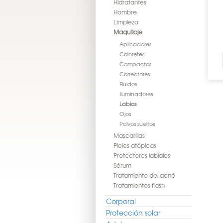
Hidratantes
Hombre
Limpieza
Maquillaje
Aplicadores
Coloretes
Compactos
Correctores
Fluidos
Iluminadores
Labios
Ojos
Polvos sueltos
Mascarillas
Pieles atópicas
Protectores labiales
Sérum
Tratamiento del acné
Tratamientos flash
Corporal
Protección solar