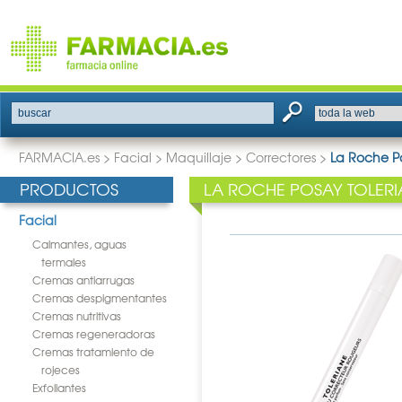
buscar
FARMACIA.es
>
Facial
>
Maquillaje
>
Correctores
>
La Roche Po
PRODUCTOS
LA ROCHE POSAY TOLERI
Facial
Calmantes, aguas
termales
Cremas antiarrugas
Cremas despigmentantes
Cremas nutritivas
Cremas regeneradoras
Cremas tratamiento de
rojeces
Exfoliantes