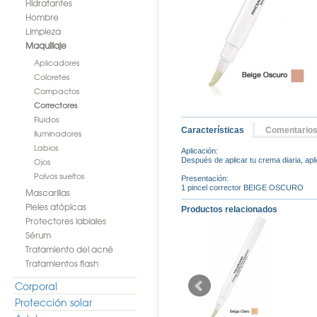
Hidratantes
Hombre
Limpieza
Maquillaje
Aplicadores
Coloretes
Compactos
Correctores
Fluidos
Características
Comentario
Iluminadores
Labios
Aplicación:
Ojos
Después de aplicar tu crema diaria, apl
Polvos sueltos
Presentación:
1 pincel corrector BEIGE OSCURO
Mascarillas
Pieles atópicas
Productos relacionados
Protectores labiales
Sérum
Tratamiento del acné
Tratamientos flash
Corporal
Protección solar