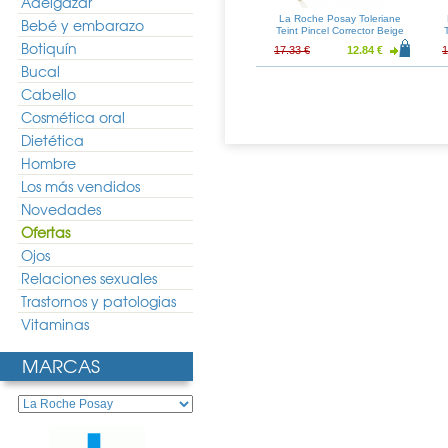
Adelgazar
say Toleriane
La Roche Posay Toleriane
La Roche Posay Toleriane
Bebé y embarazo
-Crema SPF20
Teint Aqua-Crema SPF20
Teint Pincel Corrector Beige
05 30ml
Tono 02 30ml
Claro
Botiquín
22.60 €
30.51 €
22.60 €
17.33 €
12.84 €
1
Bucal
Cabello
Cosmética oral
Dietética
Hombre
Los más vendidos
Novedades
Ofertas
Ojos
Relaciones sexuales
Trastornos y patologias
Vitaminas
MARCAS