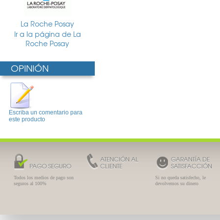
La Roche Posay
Ir a la página de La
Roche Posay
OPINIÓN
Escriba un comentario para
este producto
ATENCIÓN AL
GARANTÍA DE
PAGO SEGURO
CLIENTE
SATISFACCIÓN
Todos los medios de pago son
Si no queda satisfecho, le
seguros al 100%
devolvemos su dinero