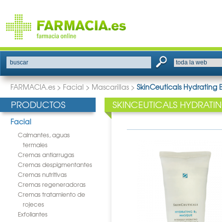
buscar
FARMACIA.es
>
Facial
>
Mascarillas
>
SkinCeuticals Hydrating
PRODUCTOS
SKINCEUTICALS HYDRATI
Facial
Calmantes, aguas
termales
Cremas antiarrugas
Cremas despigmentantes
Cremas nutritivas
Cremas regeneradoras
Cremas tratamiento de
rojeces
Exfoliantes