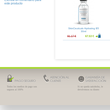
Escriba un comentario para
este producto
SkinCeuticals Hydrating B5
30ml
91.17 €
67.53 €
ATENCIÓN AL
GARANTÍA DE
PAGO SEGURO
CLIENTE
SATISFACCIÓN
Todos los medios de pago son
Si no queda satisfecho, le
seguros al 100%
devolvemos su dinero