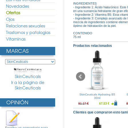
INGREDIENTES
Novedades
- Ingrediente 1: Ácido hialurónico: Est
en una sustancia hidratante de gran efi
Ofertas
- Ingrediente 2: Vitamina B5: Esta vitami
Ojos
- Ingrediente 3: Complejo avanzado de 
mezcla de ingredientes contiene element
Relaciones sexuales
óptimo de hidratación de la piel.
Trastornos y patologias
CONTENIDO
75 ml
Vitaminas
Productos relacionados
MARCAS
SkinCeuticals
Ir a la página de
SkinCeuticals
 Face Balm 50ml
SkinCeuticals Brightening UV
SkinCeuticals Hydrating B5
S
Defense SPF 30 30ml
30ml
OPINIÓN
99.87 €
39.48 €
29.25 €
91.17 €
67.53 €
8
Clientes que compraron esto tam