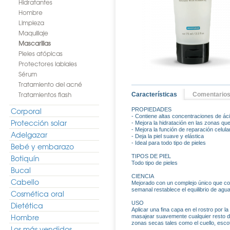
Hidratantes
Hombre
Limpieza
Maquillaje
Mascarillas
Pieles atópicas
Protectores labiales
Sérum
Tratamiento del acné
Tratamientos flash
Características
Comentario
Corporal
PROPIEDADES
- Contiene altas concentraciones de áci
Protección solar
- Mejora la hidratación en las zonas qu
- Mejora la función de reparación celular
Adelgazar
- Deja la piel suave y elástica
- Ideal para todo tipo de pieles
Bebé y embarazo
Botiquín
TIPOS DE PIEL
Todo tipo de pieles
Bucal
CIENCIA
Cabello
Mejorado con un complejo único que cont
semanal restablece el equilibrio de agu
Cosmética oral
USO
Dietética
Aplicar una fina capa en el rostro por 
Hombre
masajear suavemente cualquier resto d
zonas secas tales como el cuello, escot
Los más vendidos