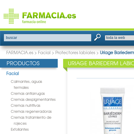
buscar
FARMACIA.es
>
Facial
>
Protectores labiales
>
Uriage Barieder
PRODUCTOS
URIAGE BARIEDERM LABI
Facial
Calmantes, aguas
termales
Cremas antiarrugas
Cremas despigmentantes
Cremas nutritivas
Cremas regeneradoras
Cremas tratamiento de
rojeces
Exfoliantes