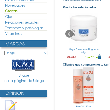
Novedades
Productos relacionados
Ofertas
Ojos
Relaciones sexuales
Trastornos y patologias
Vitaminas
MARCAS
 Termal 300ml
Uriage Agua Termal 150ml
Uriage Bariederm Unguento
40gr
8.25 €
7.69 €
5.70 €
21.28 €
15.77 €
1
Clientes que compraron esto tam
Uriage
Ir a la página de Uriage
OPINIÓN
Bio-Oil 125ml