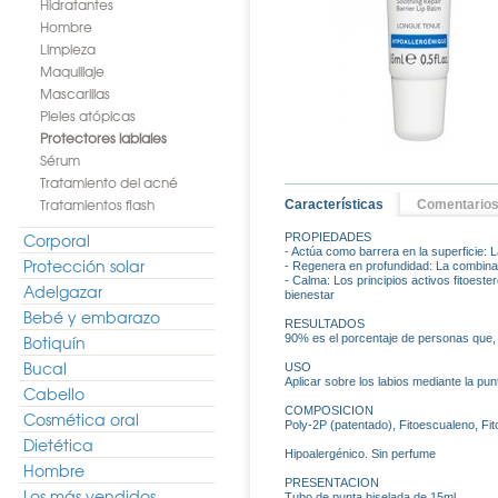
Hidratantes
Hombre
Limpieza
Maquillaje
Mascarillas
Pieles atópicas
Protectores labiales
Sérum
Tratamiento del acné
Tratamientos flash
Características
Comentario
Corporal
PROPIEDADES
- Actúa como barrera en la superficie: L
Protección solar
- Regenera en profundidad: La combinac
- Calma: Los principios activos fitoest
Adelgazar
bienestar
Bebé y embarazo
RESULTADOS
Botiquín
90% es el porcentaje de personas que,
Bucal
USO
Aplicar sobre los labios mediante la pun
Cabello
COMPOSICION
Cosmética oral
Poly-2P (patentado), Fitoescualeno, Fito
Dietética
Hipoalergénico. Sin perfume
Hombre
PRESENTACION
Los más vendidos
Tubo de punta biselada de 15ml