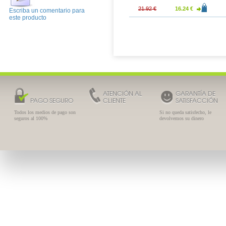
21.92 €
16.24 €
Escriba un comentario para
este producto
ATENCIÓN AL
GARANTÍA DE
PAGO SEGURO
CLIENTE
SATISFACCIÓN
Todos los medios de pago son
Si no queda satisfecho, le
seguros al 100%
devolvemos su dinero