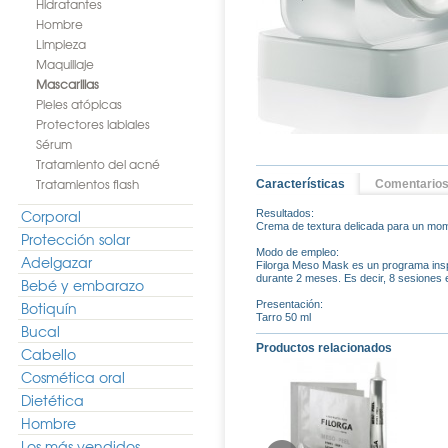
Hidratantes
Hombre
Limpieza
Maquillaje
Mascarillas
Pieles atópicas
Protectores labiales
Sérum
Tratamiento del acné
Tratamientos flash
Características
Comentario
Corporal
Resultados:
Crema de textura delicada para un momen
Protección solar
Modo de empleo:
Adelgazar
Filorga Meso Mask es un programa ins
durante 2 meses. Es decir, 8 sesiones e
Bebé y embarazo
Botiquín
Presentación:
Tarro 50 ml
Bucal
Productos relacionados
Cabello
Cosmética oral
Dietética
Hombre
Los más vendidos