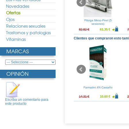
Novedades
Ofertas
Ojos
 HIDRO MASK
Bioderma Hydrabio Mask 75ml
Filorga Meso-Peel (5
sesiones)
Relaciones sexuales
12.80 €
18.74 €
13.88 €
82.82 €
61.35 €
7
Trastornos y patologias
Vitaminas
Clientes que compraron esto tam
MARCAS
OPINIÓN
oc Pomada 30gr
Sebamed Baby Baño
Farmatint 4N Castaño
Espuma 1000ml
8.06 €
16.88 €
14.68 €
14.31 €
10.60 €
2
Escriba un comentario para
este producto