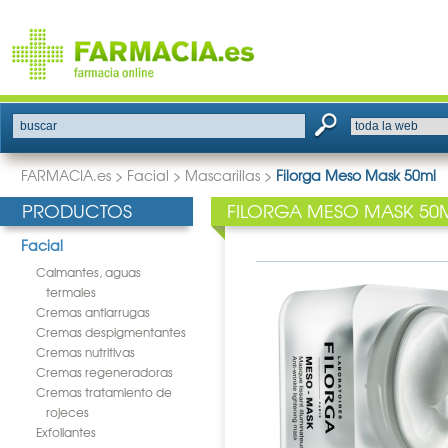
buscar
FARMACIA.es
>
Facial
>
Mascarillas
>
Filorga Meso Mask 50ml
PRODUCTOS
FILORGA MESO MASK 50
Facial
Calmantes, aguas
termales
Cremas antiarrugas
Cremas despigmentantes
Cremas nutritivas
Cremas regeneradoras
Cremas tratamiento de
rojeces
Exfoliantes