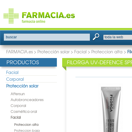
buscar
FARMACIA.es
>
Protección solar
>
Facial
>
Proteccion alta
>
Fi
PRODUCTOS
FILORGA UV-DEFENCE SP
Facial
Corporal
Protección solar
Aftersun
Autobronceadores
Corporal
Cosmética oral
Facial
Proteccion alta
Proteccion baja