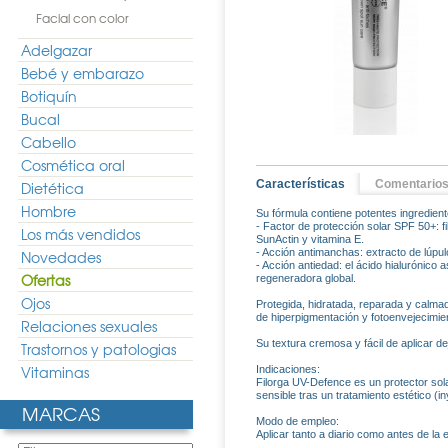
Facial con color
Adelgazar
Bebé y embarazo
Botiquín
Bucal
Cabello
Cosmética oral
Características
Comentario
Dietética
Hombre
Su fórmula contiene potentes ingredien
- Factor de protección solar SPF 50+: f
Los más vendidos
SunActin y vitamina E.
- Acción antimanchas: extracto de lúpul
Novedades
- Acción antiedad: el ácido hialurónico 
Ofertas
regeneradora global.
Ojos
Protegida, hidratada, reparada y calmada
de hiperpigmentación y fotoenvejecimie
Relaciones sexuales
Su textura cremosa y fácil de aplicar d
Trastornos y patologias
Vitaminas
Indicaciones:
Filorga UV-Defence es un protector sola
sensible tras un tratamiento estético (in
MARCAS
Modo de empleo:
Aplicar tanto a diario como antes de la 