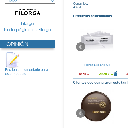
Contenido:
40 ml
Productos relacionados
Filorga
Ir a la página de Filorga
OPINIÓN
l-Defence 30ml
Filorga Nutri-Filler 50ml
Filorga Liss and Go
Escriba un comentario para
este producto
48.97 €
68.07 €
50.42 €
40.35 €
29.89 €
3
Clientes que compraron esto tam