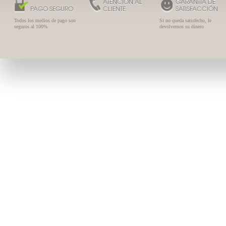
ATENCIÓN AL
GARANTÍA DE
PAGO SEGURO
CLIENTE
SATISFACCIÓN
Todos los medios de pago son
Si no queda satisfecho, le
seguros al 100%
devolvemos su dinero