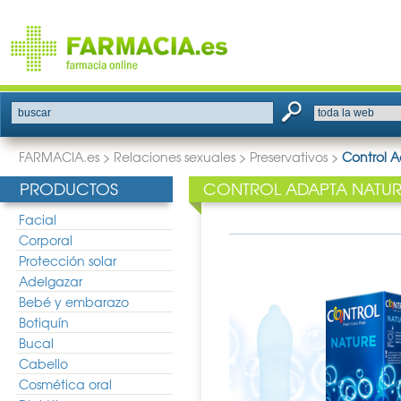
buscar
FARMACIA.es
>
Relaciones sexuales
>
Preservativos
>
Control 
PRODUCTOS
CONTROL ADAPTA NATUR
Facial
Corporal
Protección solar
Adelgazar
Bebé y embarazo
Botiquín
Bucal
Cabello
Cosmética oral