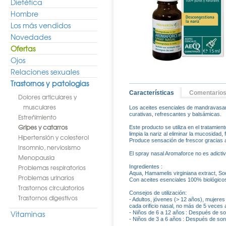
Dietética
Hombre
Los más vendidos
Novedades
Ofertas
Ojos
Relaciones sexuales
Trastornos y patologias
Características
Comentario
Dolores articulares y
musculares
Los aceites esenciales de mandravasaro
curativas, refrescantes y balsámicas.
Estreñimiento
Gripes y catarros
Este producto se utiliza en el tratamien
limpia la nariz al eliminar la mucosidad
Hipertensión y colesterol
Produce sensación de frescor gracias a
Insomnio, nerviosismo
El spray nasal Aromaforce no es adictiv
Menopausia
Problemas respiratorios
Ingredientes :
Aqua, Hamamelis virginiana extract, So
Problemas urinarios
Con aceites esenciales 100% biológicos
Trastornos circulatorios
Consejos de utilización:
Trastornos digestivos
- Adultos, jóvenes (> 12 años), mujere
cada orificio nasal, no más de 5 veces a
Vitaminas
- Niños de 6 a 12 años : Después de son
- Niños de 3 a 6 años : Después de sona