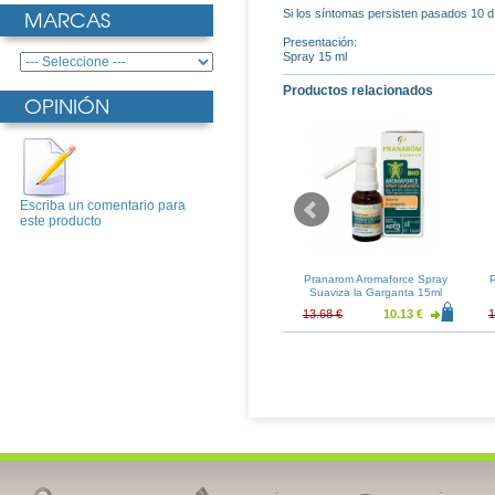
MARCAS
Si los síntomas persisten pasados 10 d
Presentación:
Spray 15 ml
Productos relacionados
OPINIÓN
Escriba un comentario para
este producto
0 Spray 125ml
Nasalmer Spray 125ml
Pranarom Aromaforce Spray
Suaviza la Garganta 15ml
19.80 €
11.30 €
8.37 €
13.68 €
10.13 €
1