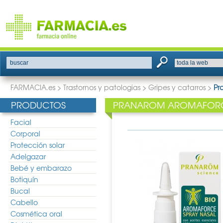
buscar
FARMACIA.es
>
Trastornos y patologias
>
Gripes y catarros
>
Pr
PRODUCTOS
PRANAROM AROMAFORCE
Facial
Corporal
Protección solar
Adelgazar
Bebé y embarazo
Botiquín
Bucal
Cabello
Cosmética oral