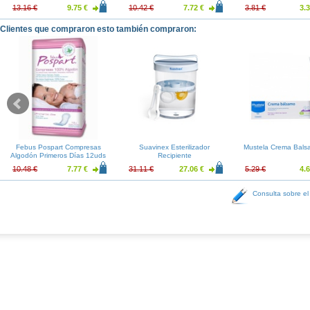
13.16 €
9.75 €
10.42 €
7.72 €
3.81 €
3.3
Clientes que compraron esto también compraron:
Febus Pospart Compresas
Suavinex Esterilizador
Mustela Crema Bals
Algodón Primeros Días 12uds
Recipiente
10.48 €
7.77 €
31.11 €
27.06 €
5.29 €
4.6
Consulta sobre el