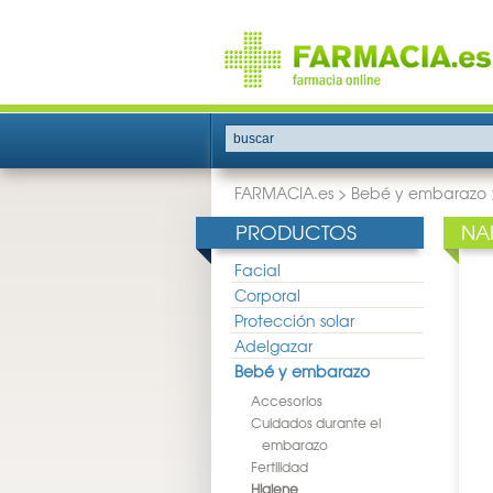
buscar
FARMACIA.es
>
Bebé y embarazo
PRODUCTOS
NA
Facial
Corporal
Protección solar
Adelgazar
Bebé y embarazo
Accesorios
Cuidados durante el
embarazo
Fertilidad
Higiene