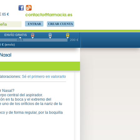
contacto@farmacia.es
 65 €
CREAR CUENTA
seña
ENVÍO GRATIS
65 €
200 €
 € (envío)
 Nasal
aloraciones:
Sé el primero en valorarlo
r Nasal?
rpo central del aspirador.
ión en tu boca y el extremo del
uno de los orificios de la nariz de tu
co y de forma regular, por la boquilla