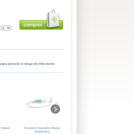
:
 para prevenir el riesgo de infecciones
r Nasal
Suavinex Aspirador Nasal
Kin Baby Aspirador Nasal +
Kin Ba
Anatomico
Recambios (pack)
Aspi