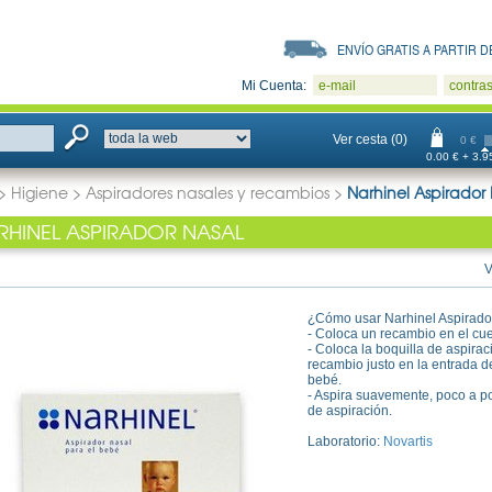
ENVÍO GRATIS A PARTIR DE
Mi Cuenta:
e-mail
contra
Ver cesta (0)
0 €
0.00 € + 3.95
>
Higiene
>
Aspiradores nasales y recambios
>
Narhinel Aspirador
RHINEL ASPIRADOR NASAL
V
¿Cómo usar Narhinel Aspirado
- Coloca un recambio en el cue
- Coloca la boquilla de aspirac
recambio justo en la entrada de 
bebé.
- Aspira suavemente, poco a po
de aspiración.
Laboratorio:
Novartis