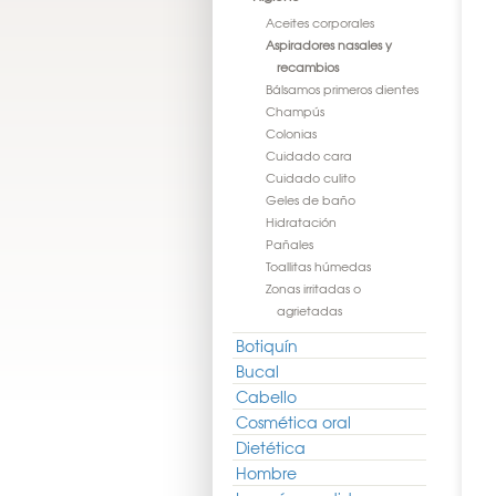
Aceites corporales
Aspiradores nasales y
recambios
Bálsamos primeros dientes
Champús
Colonias
Cuidado cara
Cuidado culito
Geles de baño
Hidratación
Pañales
Toallitas húmedas
Zonas irritadas o
agrietadas
Botiquín
Bucal
Cabello
Cosmética oral
Dietética
Hombre
l Confort Recambios
Narhinel Confort Recambios
Pranarom Aromaforce BIO
20uds
10uds
Spray Nasal 15ml