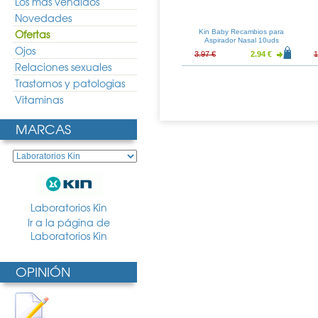
Los más vendidos
Novedades
Ofertas
asta Recambios
Oral-B Recambios Cepillo
Kin Baby Recambios para
uds
Electrico Infantil
Aspirador Nasal 10uds
Ojos
2.15 €
19.96 €
14.79 €
3.97 €
2.94 €
1
Relaciones sexuales
Trastornos y patologias
Vitaminas
MARCAS
Laboratorios Kin
Ir a la página de
Laboratorios Kin
OPINIÓN