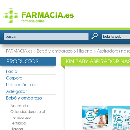
buscar
FARMACIA.es
>
Bebé y embarazo
>
Higiene
>
Aspiradores nas
PRODUCTOS
KIN BABY ASPIRADOR NA
Facial
Corporal
Protección solar
Adelgazar
Bebé y embarazo
Accesorios
Cuidados durante el
embarazo
Fertilidad
Higiene