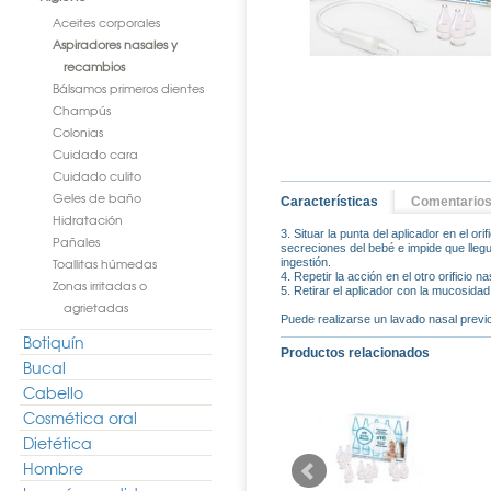
Aceites corporales
Aspiradores nasales y
recambios
Bálsamos primeros dientes
Champús
Colonias
Cuidado cara
Cuidado culito
Geles de baño
Características
Comentario
Hidratación
3. Situar la punta del aplicador en el ori
Pañales
secreciones del bebé e impide que llegue
Toallitas húmedas
ingestión.
4. Repetir la acción en el otro orificio na
Zonas irritadas o
5. Retirar el aplicador con la mucosida
agrietadas
Puede realizarse un lavado nasal previo
Botiquín
Productos relacionados
Bucal
Cabello
Cosmética oral
Dietética
Hombre