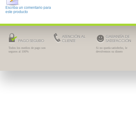
Escriba un comentario para
este producto
ATENCIÓN AL
GARANTÍA DE
PAGO SEGURO
CLIENTE
SATISFACCIÓN
Todos los medios de pago son
Si no queda satisfecho, le
seguros al 100%
devolvemos su dinero