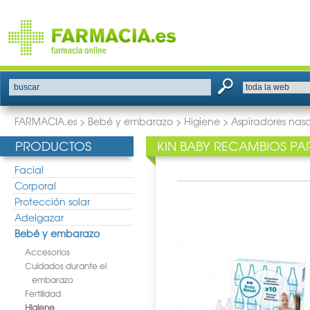
buscar
FARMACIA.es
>
Bebé y embarazo
>
Higiene
>
Aspiradores nas
PRODUCTOS
KIN BABY RECAMBIOS PA
Facial
Corporal
Protección solar
Adelgazar
Bebé y embarazo
Accesorios
Cuidados durante el
embarazo
Fertilidad
Higiene