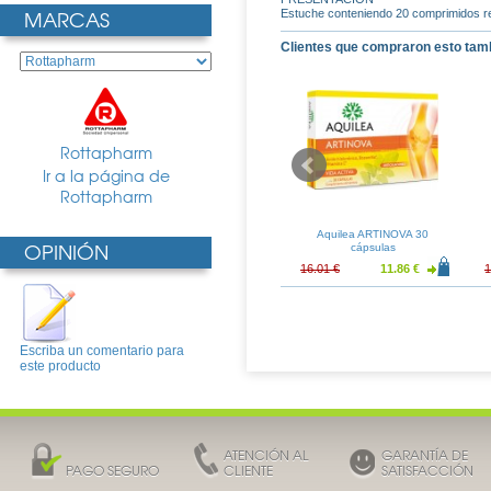
MARCAS
Estuche conteniendo 20 comprimidos re
Clientes que compraron esto tam
Rottapharm
Ir a la página de
Rottapharm
es Crema Ultra-
Durex Play Lubricante Original
Aquilea ARTINOVA 30
OPINIÓN
 100ml Duplo
50ml
cápsulas
12.93 €
9.23 €
6.84 €
16.01 €
11.86 €
1
Escriba un comentario para
este producto
ATENCIÓN AL
GARANTÍA DE
PAGO SEGURO
CLIENTE
SATISFACCIÓN