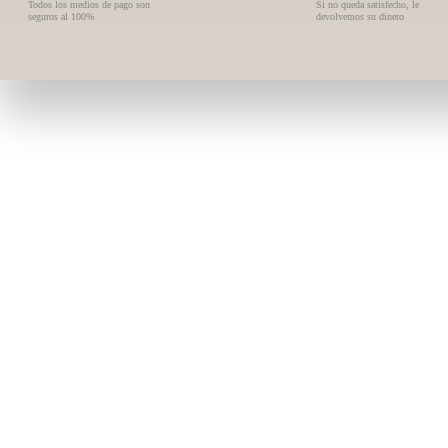
Todos los medios de pago son
Si no queda satisfecho, le
seguros al 100%
devolvemos su dinero