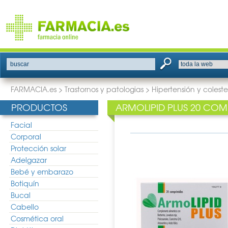
buscar
FARMACIA.es
>
Trastornos y patologias
>
Hipertensión y coleste
PRODUCTOS
ARMOLIPID PLUS 20 COM
Facial
Corporal
Protección solar
Adelgazar
Bebé y embarazo
Botiquín
Bucal
Cabello
Cosmética oral