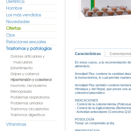
Dietética
Hombre
Los más vendidos
Novedades
Ofertas
Ojos
Relaciones sexuales
Trastornos y patologias
Características
Comentario
Dolores articulares y
musculares
En estos casos, a la recomendación de m
alimenticio.
Estreñimiento
Gripes y catarros
Armolipid Plus contiene la cantidad diar
la homocisteína, lo cual permite mante
Hipertensión y colesterol
Insomnio, nerviosismo
Armolipid Plus también contiene berberin
Himalaya y del Nepal, que posee una acc
Menopausia
colesterol plasmático.
Problemas respiratorios
INDICACIONES
Problemas urinarios
- Control de la colesterolemia (Policosa
Trastornos circulatorios
- Control de la trigliceridemia (Berberin
- Actividad antioxidante (Coenzima Q10
Trastornos digestivos
POSOLOGÍA
Vitaminas
Tomar un comprimido al día.
PRESENTACION