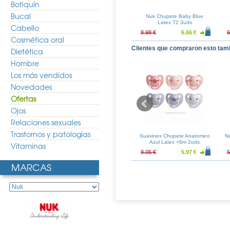
Botiquín
Bucal
 Dia Latex T3
Nuk Chupete Genius Latex
Nuk Chupete Baby Blue
uds
T1 1ud
Latex T2 3uds
Cabello
4.84 €
5.41 €
4.01 €
8.98 €
6.66 €
6
Cosmética oral
Clientes que compraron esto tam
Dietética
Hombre
Los más vendidos
Novedades
Ofertas
Ojos
Relaciones sexuales
Trastornos y patologias
 Dia Latex T1
Sebamed Baby Leche
Suavinex Chupete Anatomico
Nu
uds
Corporal 400ml
Azul Latex +6m 2uds
Vitaminas
4.85 €
12.36 €
10.74 €
8.05 €
5.97 €
5
MARCAS