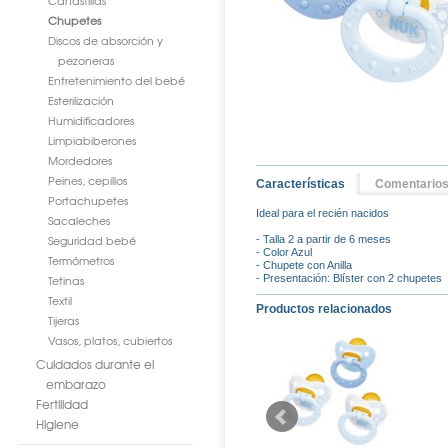
Canastillas
Chupetes
Discos de absorción y
pezoneras
Entretenimiento del bebé
Esterilización
Humidificadores
Limpiabiberones
Mordedores
Peines, cepillos
Características
Comentario
Portachupetes
Ideal para el recién nacidos
Sacaleches
Seguridad bebé
- Talla 2 a partir de 6 meses
- Color Azul
Termómetros
- Chupete con Anilla
Tetinas
- Presentación: Blíster con 2 chupetes
Textil
Productos relacionados
Tijeras
Vasos, platos, cubiertos
Cuidados durante el
embarazo
Fertilidad
Higiene