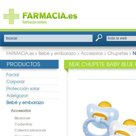
buscar
FARMACIA.es
>
Bebé y embarazo
>
Accesorios
>
Chupetes
>
N
PRODUCTOS
NUK CHUPETE BABY BLUE 
Facial
Corporal
Protección solar
Adelgazar
Bebé y embarazo
Accesorios
Biberones
Cadenitas
Calienta biberones