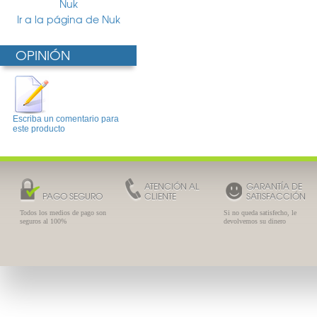
Nuk
Ir a la página de Nuk
OPINIÓN
Escriba un comentario para
este producto
ATENCIÓN AL
GARANTÍA DE
PAGO SEGURO
CLIENTE
SATISFACCIÓN
Todos los medios de pago son
Si no queda satisfecho, le
seguros al 100%
devolvemos su dinero