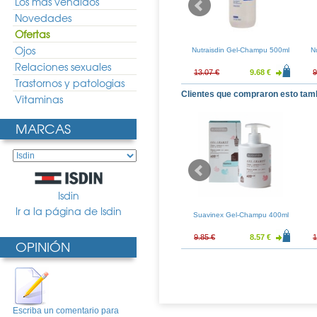
Los más vendidos
Novedades
Ofertas
Ojos
x Reparador
Klorane Tratamiento
Nutraisdin Gel-Champu 500ml
N
nte 200ml
Reparador Granada 100ml
Relaciones sexuales
11.56 €
13.36 €
9.90 €
13.07 €
9.68 €
9
Trastornos y patologias
Clientes que compraron esto tam
Vitaminas
MARCAS
Isdin
Ir a la página de Isdin
ne Reductor
Audispray 50ml
Suavinex Gel-Champu 400ml
Noche10 450ml
43.94 €
10.81 €
8.01 €
9.85 €
8.57 €
1
OPINIÓN
Escriba un comentario para