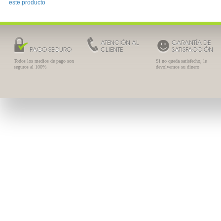
este producto
ATENCIÓN AL
GARANTÍA DE
PAGO SEGURO
CLIENTE
SATISFACCIÓN
Todos los medios de pago son
Si no queda satisfecho, le
seguros al 100%
devolvemos su dinero