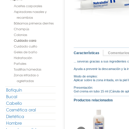
Aceites corporales
Aspiradores nasales y
recambios
Bálsamos primeros dientes
Champús
Colonias
Cuidado cara
Cuidado culito
Geles de baño
Características
Comentario
Hidratación
... severas gracias a sus ingredientes 
Pañales
Toallitas húmedas
Ayuda a prevenir la descamación y la irr
Zonas irritadas o
Modo de empleo:
agrietadas
Aplicar sobre la zona irritada, en la piel
Presentación:
Botiquín
Gel crema en tubo 15 ml (Cánula de apl
Bucal
Productos relacionados
Cabello
Cosmética oral
Dietética
Hombre