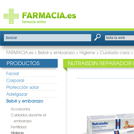
buscar
FARMACIA.es
>
Bebé y embarazo
>
Higiene
>
Cuidado cara
PRODUCTOS
NUTRAISDIN REPARADOR 
Facial
Corporal
Protección solar
Adelgazar
Bebé y embarazo
Accesorios
Cuidados durante el
embarazo
Fertilidad
Higiene