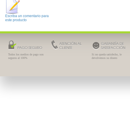
Escriba un comentario para
este producto
ATENCIÓN AL
GARANTÍA DE
PAGO SEGURO
CLIENTE
SATISFACCIÓN
Todos los medios de pago son
Si no queda satisfecho, le
seguros al 100%
devolvemos su dinero