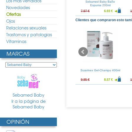
Los más vendidos
sion Sin Jabon
Sebamed Leche Corporal
Sebamed Baby Baño
00ml
400ml
Espuma 200ml
Novedades
14.74 €
16.92 €
12.54 €
7.97 €
6.93 €
1
Ofertas
Ojos
Clientes que compraron esto tam
Relaciones sexuales
Trastornos y patologias
Vitaminas
MARCAS
cs Fotoprotector
Ducray Squanorm Zinc Locion
Suavinex Gel-Champu 400ml
 40 Gel-Crema
200ml
50ml
23.29 €
12.30 €
9.11 €
9.85 €
8.57 €
1
Sebamed Baby
Ir a la página de
Sebamed Baby
OPINIÓN