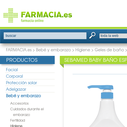
buscar
FARMACIA.es
>
Bebé y embarazo
>
Higiene
>
Geles de baño
PRODUCTOS
SEBAMED BABY BAÑO ES
Facial
Corporal
Protección solar
Adelgazar
Bebé y embarazo
Accesorios
Cuidados durante el
embarazo
Fertilidad
Higiene