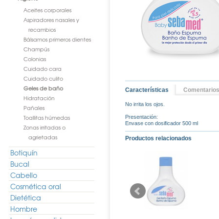
Aceites corporales
Aspiradores nasales y
recambios
Bálsamos primeros dientes
Champús
Colonias
Cuidado cara
Cuidado culito
Geles de baño
Características
Comentario
Hidratación
No irrita los ojos.
Pañales
Toallitas húmedas
Presentación:
Envase con dosificador 500 ml
Zonas irritadas o
agrietadas
Productos relacionados
Botiquín
Bucal
Cabello
Cosmética oral
Dietética
Hombre