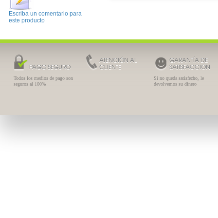
Escriba un comentario para
este producto
ATENCIÓN AL
GARANTÍA DE
PAGO SEGURO
CLIENTE
SATISFACCIÓN
Todos los medios de pago son
Si no queda satisfecho, le
seguros al 100%
devolvemos su dinero