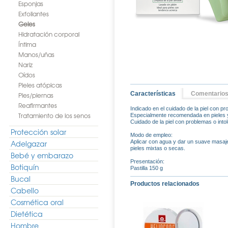
Esponjas
Exfoliantes
Geles
Hidratación corporal
Íntima
Manos/uñas
Nariz
Oídos
Pieles atópicas
Características
Comentario
Pies/piernas
Reafirmantes
Indicado en el cuidado de la piel con pr
Tratamiento de los senos
Especialmente recomendada en pieles y
Cuidado de la piel con problemas o intol
Protección solar
Modo de empleo:
Adelgazar
Aplicar con agua y dar un suave masaje
pieles mixtas o secas.
Bebé y embarazo
Presentación:
Botiquín
Pastilla 150 g
Bucal
Productos relacionados
Cabello
Cosmética oral
Dietética
Hombre