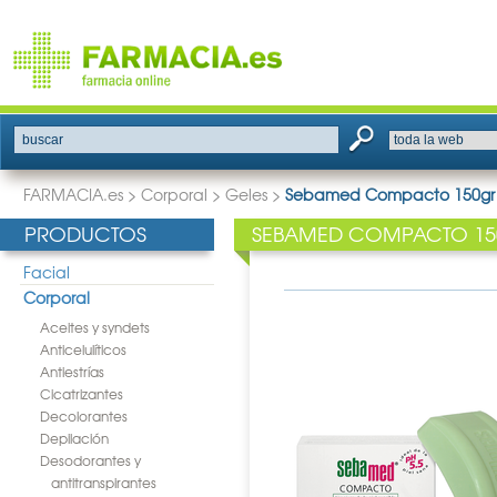
buscar
FARMACIA.es
>
Corporal
>
Geles
>
Sebamed Compacto 150gr
PRODUCTOS
SEBAMED COMPACTO 1
Facial
Corporal
Aceites y syndets
Anticelulíticos
Antiestrías
Cicatrizantes
Decolorantes
Depilación
Desodorantes y
antitranspirantes