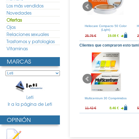
Los más vendidos
Novedades
Ofertas
Ojos
ay Anthelios XL
Sensilis Sun Secret Maquillaje
Heliocare Compacto 50 Color
H
mpacto-Crema
Compacto SPF50+ Tono
(Light)
Relaciones sexuales
no 01
Golden
18.83 €
30.40 €
22.52 €
25.76 €
19.08 €
2
Trastornos y patologias
Clientes que compraron esto tam
Vitaminas
MARCAS
Leti
ne Reductor
Avene Hydrance Optimale
Multicentrum 30 Comprimidos
Noche10 450ml
Ligera 40ml
Ir a la página de Leti
43.94 €
24.70 €
18.30 €
11.42 €
8.46 €
5
OPINIÓN