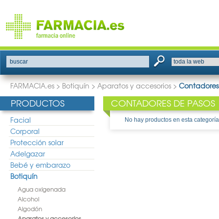
buscar
FARMACIA.es
>
Botiquín
>
Aparatos y accesorios
>
Contadores
PRODUCTOS
CONTADORES DE PASOS
Facial
No hay productos en esta categoría
Corporal
Protección solar
Adelgazar
Bebé y embarazo
Botiquín
Agua oxigenada
Alcohol
Algodón
Aparatos y accesorios