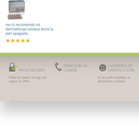
me lo recomendó mi
dermatólogo porque tenía la
piel apagada ..
ATENCIÓN AL
GARANTÍA DE
PAGO SEGURO
CLIENTE
SATISFACCIÓN
Todos los medios de pago son
Si no queda satisfecho, le
seguros al 100%
devolvemos su dinero