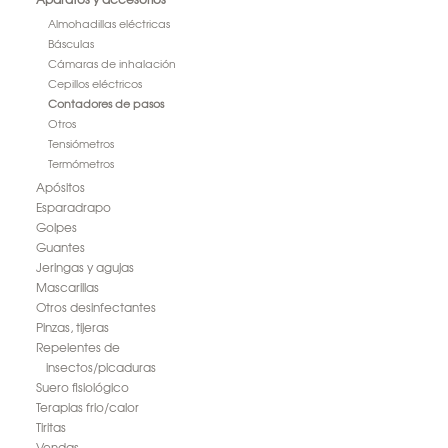
Almohadillas eléctricas
Básculas
Cámaras de inhalación
Cepillos eléctricos
Contadores de pasos
Otros
Tensiómetros
Termómetros
Apósitos
Esparadrapo
Golpes
Guantes
Jeringas y agujas
Mascarillas
Otros desinfectantes
Pinzas, tijeras
Repelentes de
insectos/picaduras
Suero fisiológico
Terapias frio/calor
Tiritas
Vendas