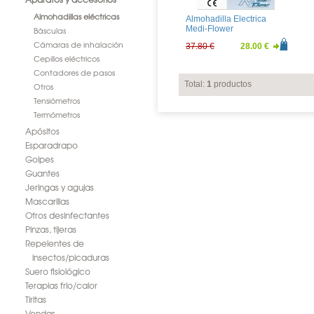
Almohadillas eléctricas
Almohadilla Electrica
Medi-Flower
Básculas
Cámaras de inhalación
37.80 €
28.00 €
Cepillos eléctricos
Contadores de pasos
Total:
1
productos
Otros
Tensiómetros
Termómetros
Apósitos
Esparadrapo
Golpes
Guantes
Jeringas y agujas
Mascarillas
Otros desinfectantes
Pinzas, tijeras
Repelentes de
insectos/picaduras
Suero fisiológico
Terapias frio/calor
Tiritas
Vendas