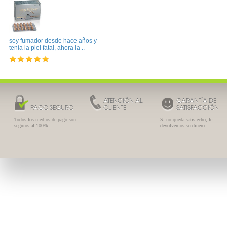
soy fumador desde hace años y
tenía la piel fatal, ahora la ..
ATENCIÓN AL
GARANTÍA DE
PAGO SEGURO
CLIENTE
SATISFACCIÓN
Todos los medios de pago son
Si no queda satisfecho, le
seguros al 100%
devolvemos su dinero