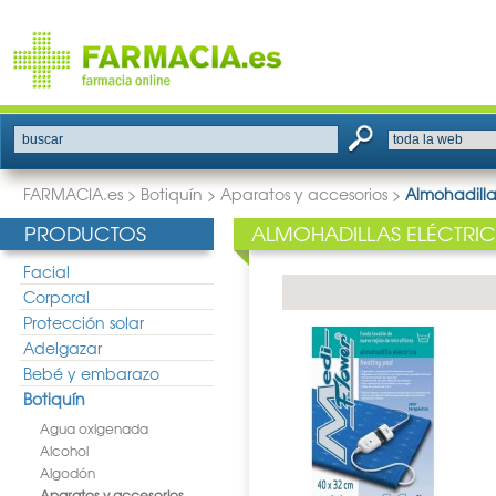
buscar
FARMACIA.es
>
Botiquín
>
Aparatos y accesorios
>
Almohadilla
PRODUCTOS
ALMOHADILLAS ELÉCTRI
Facial
Corporal
Protección solar
Adelgazar
Bebé y embarazo
Botiquín
Agua oxigenada
Alcohol
Algodón
Aparatos y accesorios