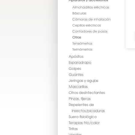
Almohadillas eléctricas
Básculas
Cámaras de inhalación
Cepillos eléctricos
Contadores de pasos
Otros
Tensiómetros
Termómetros
Apósitos
Esparadrapo
Golpes
Guantes
Jeringas y agujas
Mascarillas
Otros desinfectantes
Pinzas, tijeras
Repelentes de
insectos/picaduras
Suero fisiológico
Terapias frio/calor
Tiritas
Vendas