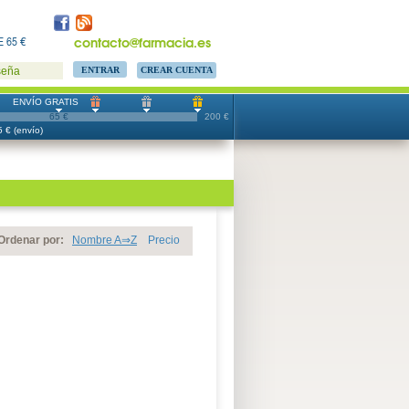
contacto@farmacia.es
 65 €
CREAR CUENTA
seña
ENVÍO GRATIS
65 €
200 €
 € (envío)
Ordenar por:
Nombre A⇒Z
Precio