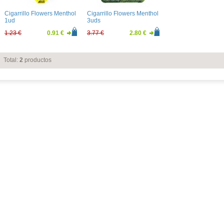
Cigarrillo Flowers Menthol
Cigarrillo Flowers Menthol
1ud
3uds
1.23 €
0.91 €
3.77 €
2.80 €
Total:
2
productos