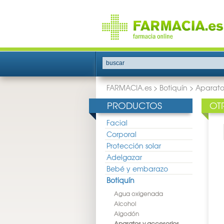
buscar
FARMACIA.es
>
Botiquín
>
Aparato
PRODUCTOS
OT
Facial
Corporal
Protección solar
Adelgazar
Bebé y embarazo
Botiquín
Agua oxigenada
Alcohol
Algodón
Aparatos y accesorios