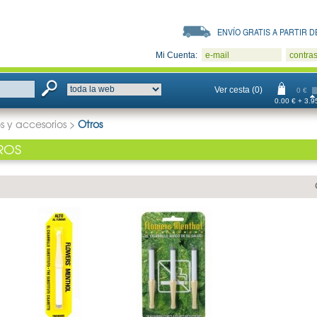
ENVÍO GRATIS A PARTIR DE
Mi Cuenta:
e-mail
contra
Ver cesta (0)
0 €
0.00 € + 3.95
s y accesorios
>
Otros
ROS