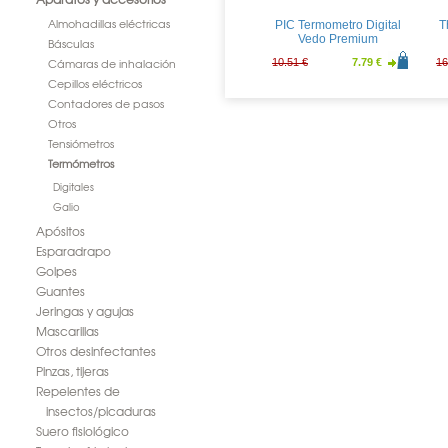
Almohadillas eléctricas
PIC Termometro Digital
T
Vedo Premium
Básculas
Cámaras de inhalación
10.51 €
7.79 €
16
Cepillos eléctricos
Contadores de pasos
Otros
Tensiómetros
Termómetros
Digitales
Galio
Apósitos
Esparadrapo
Golpes
Guantes
Jeringas y agujas
Mascarillas
Otros desinfectantes
Pinzas, tijeras
Repelentes de
insectos/picaduras
Suero fisiológico