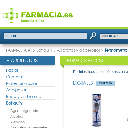
buscar
FARMACIA.es
>
Botiquín
>
Aparatos y accesorios
>
Termómetro
PRODUCTOS
TERMÓMETROS
Facial
Distintos tipos de termómetros para
Corporal
DIGITALES
Protección solar
VER MÁS
Adelgazar
Bebé y embarazo
Botiquín
Agua oxigenada
Alcohol
Algodón
Aparatos y accesorios