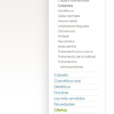
Cepillos interdentales
Colutorios
Dentífricos
Geles dentales
Herpes labial
Limpiadores linguales
Ortodoncia
Prótesis
Recambios
Seda dental
Tratamiento boca seca
Tratamiento de la halitosis
Tratamientos
blanqueadores
Cabello
Cosmética oral
Dietética
Hombre
Los más vendidos
Novedades
Ofertas