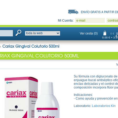
ENVÍO GRATIS A PARTIR DE
Mi Cuenta:
e-mail
contra
Ver cesta (0)
0 €
0.00 € + 3.95
>
Cariax Gingival Colutorio 500ml
RIAX GINGIVAL COLUTORIO 500ML
V
Su fórmula con digluconato de
enjuague bucal antiséptico efi
encías delicadas y el control d
composición incorpora flúor par
Indicaciones:
- Como ayuda y prevención en el
Laboratorio:
Laboratorios Kin