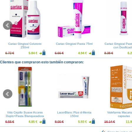
Cariax Gingival Colutorio
Cariax Gingival Pasta 75ml
Cariax Gingival Pas
250ml
con Dosificad
6.72 €
5.84 €
6.66 €
4.94 €
8.38 €
6.2
Clientes que compraron esto también compraron:
Vitis Cepillo Suave Access
LacerBlanc Plus d-Menta
Valefarma Macana
Duplo+Pasta Blanqueadora
150ml
capsulas
15ml
6.55 €
4.85 €
8.00 €
5.93 €
16.14 €
11.9