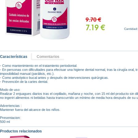
9.70 €
7.19 €
Cantidad
Características
Comentarios
- Como mantenimiento en el tratamiento periodontal.
- En personas con dificultades para efectuar una higiene dental normal, tras la cirugía oral, t
imposibilidad manual (parálisis, etc.).
- Como antiséptico bucal antes y después de intervenciones quirúrgicas.
- Prevención de la caries dental.
Modo de uso:
Realizar 2 enjuagues diarios tras el cepillado, mañana y noche, con 15 ml del producto sin d
no ingeriri alimentos ni bebidas hasta transcurrido un mínimo de media hora después de su us
Advertencias :
Mantener fuera del alcance de los niños.
Presentacion:
500 ml
Productos relacionados