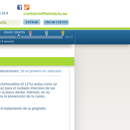
contacto@farmacia.es
 65 €
CREAR CUENTA
seña
ENVÍO GRATIS
65 €
200 €
 € (envío)
aloraciones:
Sé el primero en valorarlo
 clorhexidina (0,12%) actúa como un
caz para el cuidado intensivo de las
e la placa dental. Además, en su
a la prevención de la caries.
 tratamiento de la gingivitis.