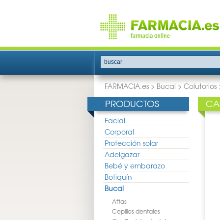
buscar
FARMACIA.es
>
Bucal
>
Colutorios
PRODUCTOS
CA
Facial
Corporal
Protección solar
Adelgazar
Bebé y embarazo
Botiquín
Bucal
Aftas
Cepillos dentales