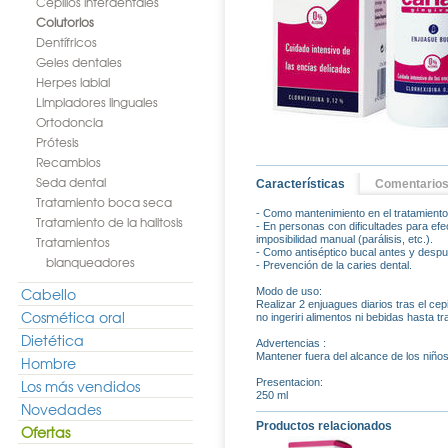
Cepillos interdentales
Colutorios
Dentífricos
Geles dentales
Herpes labial
Limpiadores linguales
Ortodoncia
Prótesis
Recambios
Seda dental
Características
Comentario
Tratamiento boca seca
- Como mantenimiento en el tratamiento 
Tratamiento de la halitosis
- En personas con dificultades para efec
Tratamientos
imposibilidad manual (parálisis, etc.).
- Como antiséptico bucal antes y despu
blanqueadores
- Prevención de la caries dental.
Cabello
Modo de uso:
Realizar 2 enjuagues diarios tras el ce
Cosmética oral
no ingeriri alimentos ni bebidas hasta 
Dietética
Advertencias :
Mantener fuera del alcance de los niños
Hombre
Los más vendidos
Presentacion:
250 ml
Novedades
Productos relacionados
Ofertas