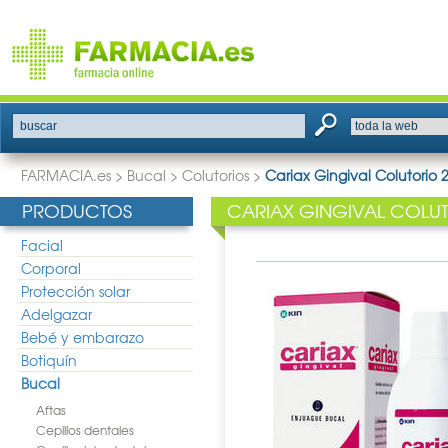
buscar
FARMACIA.es
>
Bucal
>
Colutorios
>
Cariax Gingival Colutorio 
PRODUCTOS
CARIAX GINGIVAL COLU
Facial
Corporal
Protección solar
Adelgazar
Bebé y embarazo
Botiquín
Bucal
Aftas
Cepillos dentales