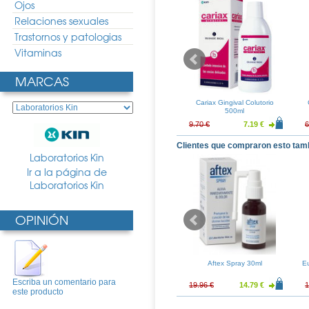
Ojos
Relaciones sexuales
Trastornos y patologias
Vitaminas
MARCAS
PranaBB Gel
Bexident Encias Gel Gingival
Cariax Gingival Colutorio
val 15gr
50ml
500ml
7.95 €
7.58 €
5.61 €
9.70 €
7.19 €
6
Clientes que compraron esto tam
Laboratorios Kin
Ir a la página de
Laboratorios Kin
OPINIÓN
rance Control
Cariax Gingival Pasta 125ml
Aftex Spray 30ml
Eu
rema Pieles
Duplo
antes 50ml
Escriba un comentario para
19.51 €
9.93 €
7.36 €
19.96 €
14.79 €
1
este producto