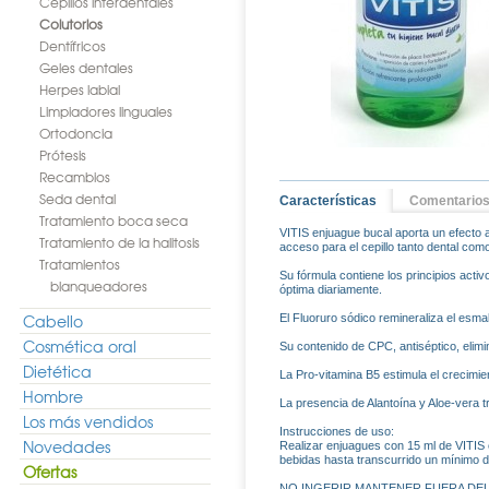
Cepillos interdentales
Colutorios
Dentífricos
Geles dentales
Herpes labial
Limpiadores linguales
Ortodoncia
Prótesis
Recambios
Seda dental
Características
Comentario
Tratamiento boca seca
VITIS enjuague bucal aporta un efecto an
Tratamiento de la halitosis
acceso para el cepillo tanto dental como
Tratamientos
Su fórmula contiene los principios acti
blanqueadores
óptima diariamente.
Cabello
El Fluoruro sódico remineraliza el esmal
Cosmética oral
Su contenido de CPC, antiséptico, elimi
Dietética
La Pro-vitamina B5 estimula el crecimient
Hombre
La presencia de Alantoína y Aloe-vera tr
Los más vendidos
Instrucciones de uso:
Novedades
Realizar enjuagues con 15 ml de VITIS 
bebidas hasta transcurrido un mínimo 
Ofertas
NO INGERIR MANTENER FUERA DEL