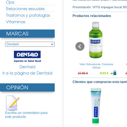
Ojos
Presentación: VITIS enjuague bucal 30
Relaciones sexuales
Trastornos y patologias
Productos relacionados
Vitaminas
MARCAS
illo Cirugia
Vitis Enhebrador Dental
Vitis Orthodontic Colutorio
Dentaid
500ml
Ir a la página de Dentaid
5.30 €
6.19 €
4.59 €
10.85 €
8.03 €
1
Clientes que compraron esto tam
OPINIÓN
Escriba un comentario para
este producto