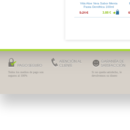
Vitis Aloe Vera Sabor Menta
Pasta Dentifrica 100ml
5.24 €
3.88 €
6
ATENCIÓN AL
GARANTÍA DE
PAGO SEGURO
CLIENTE
Audispray 50ml
SATISFACCIÓN
Todos los medios de pago son
Si no queda satisfecho, le
10.81 €
8.01 €
seguros al 100%
devolvemos su dinero