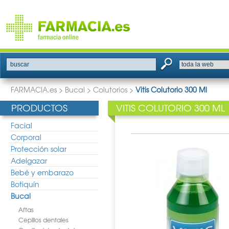
buscar
FARMACIA.es
>
Bucal
>
Colutorios
>
Vitis Colutorio 300 Ml
PRODUCTOS
VITIS COLUTORIO 300 ML
Facial
Corporal
Protección solar
Adelgazar
Bebé y embarazo
Botiquín
Bucal
Aftas
Cepillos dentales