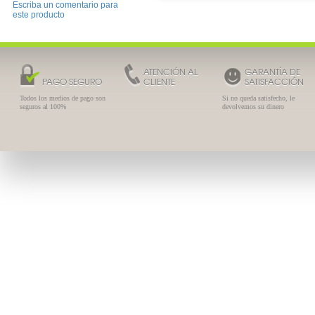
Escriba un comentario para
este producto
ATENCIÓN AL
GARANTÍA DE
PAGO SEGURO
CLIENTE
SATISFACCIÓN
Todos los medios de pago son
Si no queda satisfecho, le
seguros al 100%
devolvemos su dinero