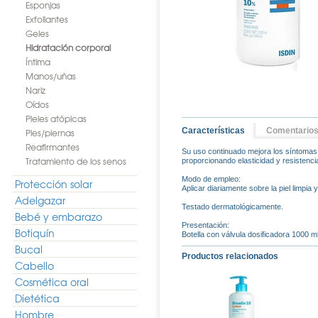
Esponjas
Exfoliantes
Geles
Hidratación corporal
Íntima
Manos/uñas
Nariz
Oídos
Pieles atópicas
Características
Comentario
Pies/piernas
Reafirmantes
Su uso continuado mejora los síntomas d
Tratamiento de los senos
proporcionando elasticidad y resistencia
Modo de empleo:
Protección solar
Aplicar diariamente sobre la piel limpia 
Adelgazar
Testado dermatológicamente.
Bebé y embarazo
Presentación:
Botiquín
Botella con válvula dosificadora 1000 m
Bucal
Productos relacionados
Cabello
Cosmética oral
Dietética
Hombre