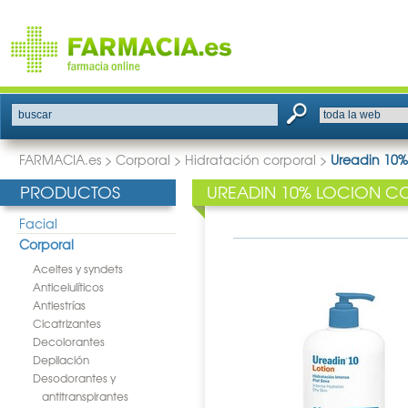
buscar
FARMACIA.es
>
Corporal
>
Hidratación corporal
>
Ureadin 10%
PRODUCTOS
UREADIN 10% LOCION C
Facial
Corporal
Aceites y syndets
Anticelulíticos
Antiestrías
Cicatrizantes
Decolorantes
Depilación
Desodorantes y
antitranspirantes