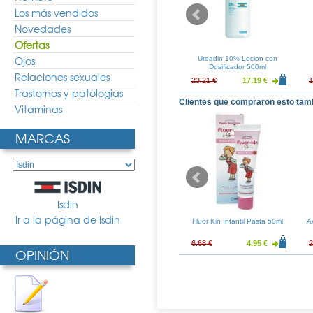
Los más vendidos
Novedades
Ofertas
Ojos
s Gel Oil 75ml
Ureadin Rx 30 Cream 50ml
Ureadin 10% Locion con
Dosificador 500ml
Relaciones sexuales
10.59 €
15.04 €
11.14 €
23.21 €
17.19 €
1
Trastornos y patologias
Clientes que compraron esto tam
Vitaminas
MARCAS
Isdin
Ir a la página de Isdin
ntiaging Plus
Vitis Cepillo Suave Access
Fluor Kin Infantil Pasta 50ml
A
a 30gr
28.40 €
4.48 €
3.32 €
6.68 €
4.95 €
2
OPINIÓN