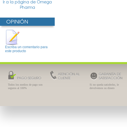
Ir a la página de Omega
Pharma
OPINIÓN
Escriba un comentario para
este producto
ATENCIÓN AL
GARANTÍA DE
PAGO SEGURO
CLIENTE
SATISFACCIÓN
Todos los medios de pago son
Si no queda satisfecho, le
seguros al 100%
devolvemos su dinero