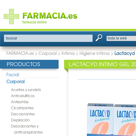
buscar
FARMACIA.es
>
Corporal
>
íntima
>
Higiene intima
>
Lactacyd 
PRODUCTOS
LACTACYD INTIMO GEL 2
Facial
Corporal
Aceites y syndets
Anticelulíticos
Antiestrías
Cicatrizantes
Decolorantes
Depilación
Desodorantes y
antitranspirantes