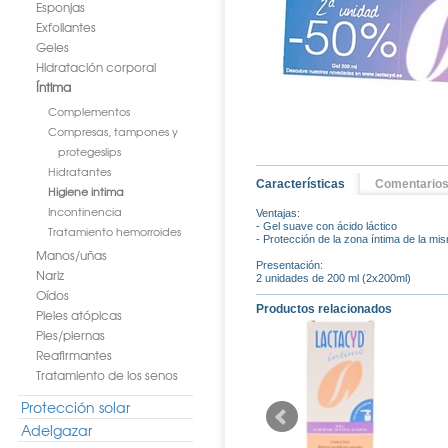
Esponjas
Exfoliantes
Geles
Hidratación corporal
Íntima
Complementos
Compresas, tampones y
protegeslips
Hidratantes
Características
Comentario
Higiene intima
Incontinencia
Ventajas:
- Gel suave con ácido láctico
Tratamiento hemorroides
- Protección de la zona íntima de la mi
Manos/uñas
Presentación:
Nariz
2 unidades de 200 ml (2x200ml)
Oídos
Productos relacionados
Pieles atópicas
Pies/piernas
Reafirmantes
Tratamiento de los senos
Protección solar
Adelgazar