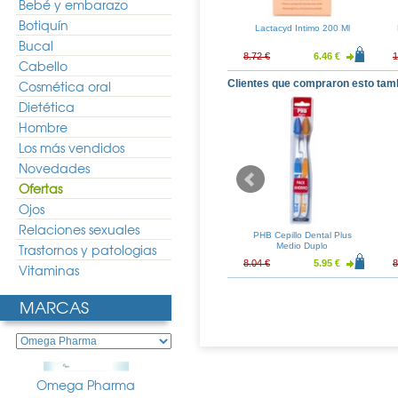
Bebé y embarazo
Botiquín
tector Intimo 20
Saugella Attiva Jabon Intimo
Lactacyd Intimo 200 Ml
sulas
250ml
Bucal
9.45 €
13.87 €
10.27 €
8.72 €
6.46 €
1
Cabello
Cosmética oral
Clientes que compraron esto tam
Dietética
Hombre
Los más vendidos
Novedades
Ofertas
Ojos
Relaciones sexuales
o Suave Access
Cola de Caballo Neo 45
PHB Cepillo Dental Plus
 Blanqueadora
Trastornos y patologias
Capsulas
Medio Duplo
5ml
4.85 €
12.71 €
9.42 €
8.04 €
5.95 €
8
Vitaminas
MARCAS
Omega Pharma