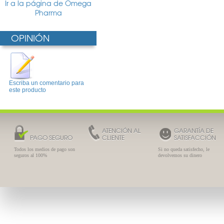
Ir a la página de Omega
Pharma
OPINIÓN
Escriba un comentario para
este producto
ATENCIÓN AL
GARANTÍA DE
PAGO SEGURO
CLIENTE
SATISFACCIÓN
Todos los medios de pago son
Si no queda satisfecho, le
seguros al 100%
devolvemos su dinero