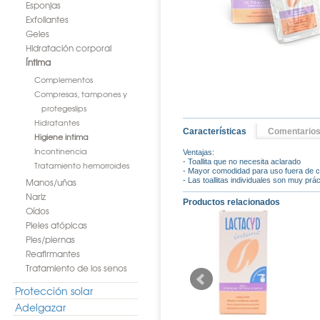
Esponjas
Exfoliantes
Geles
Hidratación corporal
Íntima
Complementos
Compresas, tampones y
protegeslips
Hidratantes
Características
Comentario
Higiene intima
Incontinencia
Ventajas:
- Toallita que no necesita aclarado
Tratamiento hemorroides
- Mayor comodidad para uso fuera de 
Manos/uñas
- Las toallitas individuales son muy prá
Nariz
Productos relacionados
Oídos
Pieles atópicas
Pies/piernas
Reafirmantes
Tratamiento de los senos
Protección solar
Adelgazar