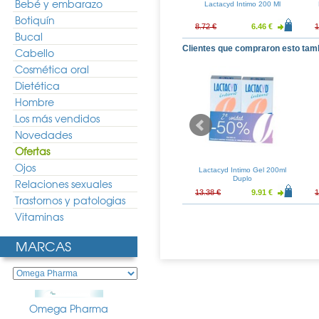
Bebé y embarazo
moliquido Jabon
Saugella Poligyn Jabon
Lactacyd Intimo 200 Ml
o 250ml
Intimo 250ml
Botiquín
6.95 €
13.41 €
9.93 €
8.72 €
6.46 €
1
Bucal
Clientes que compraron esto tam
Cabello
Cosmética oral
Dietética
Hombre
Los más vendidos
Novedades
Ofertas
Ojos
ental Con Cera
Andina Crema Decolorante
Lactacyd Intimo Gel 200ml
30ml
Duplo
Relaciones sexuales
3.51 €
12.43 €
9.21 €
13.38 €
9.91 €
1
Trastornos y patologias
Vitaminas
MARCAS
Omega Pharma