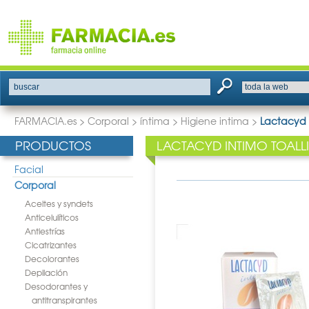
buscar
FARMACIA.es
>
Corporal
>
íntima
>
Higiene intima
>
Lactacyd I
PRODUCTOS
LACTACYD INTIMO TOALLI
Facial
Corporal
Aceites y syndets
Anticelulíticos
Antiestrías
Cicatrizantes
Decolorantes
Depilación
Desodorantes y
antitranspirantes