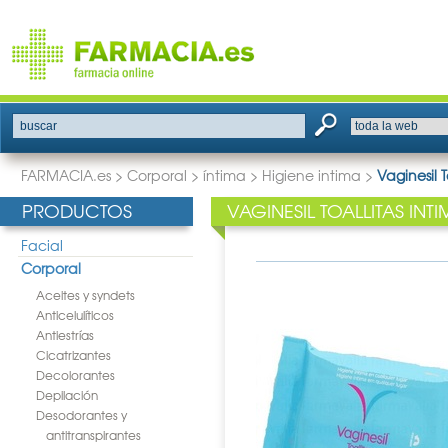
buscar
FARMACIA.es
>
Corporal
>
íntima
>
Higiene intima
>
Vaginesil T
PRODUCTOS
VAGINESIL TOALLITAS INT
Facial
Corporal
Aceites y syndets
Anticelulíticos
Antiestrías
Cicatrizantes
Decolorantes
Depilación
Desodorantes y
antitranspirantes