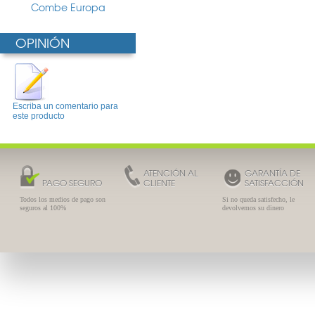
Combe Europa
OPINIÓN
Escriba un comentario para
este producto
ATENCIÓN AL
GARANTÍA DE
PAGO SEGURO
CLIENTE
SATISFACCIÓN
Todos los medios de pago son
Si no queda satisfecho, le
seguros al 100%
devolvemos su dinero