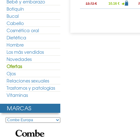
Bebé y embarazo
3.29 €
5.00 €
3.70 €
13.72 €
10.16 €
7
Botiquín
Bucal
Cabello
Cosmética oral
Dietética
Hombre
Los más vendidos
Novedades
Ofertas
Ojos
Relaciones sexuales
Trastornos y patologias
Vitaminas
MARCAS