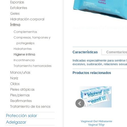
Esponjas
Exfoliantes
Geles
Hidratación corporal
Íntima
Complementos
Compresas, tampones y
protegeslips
Hidratantes
Características
Comentario
Higiene intima
Incontinencia
Indicadas especialmente para sentirse l
excesivo, sudoración, relaciones sexual
Tratamiento hemorroides
Manos/uñas
Productos relacionados
Nariz
Oídos
Pieles atópicas
Pies/piernas
Reafirmantes
Tratamiento de los senos
Protección solar
Adelgazar
 Toallitas
Roc Toallitas Desmaquillantes
Vaginesil Gel Hidratante
lantes 20uds
Multiaccion 25uds
Vaginal 50gr