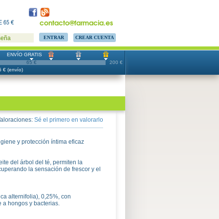
contacto@farmacia.es
 65 €
CREAR CUENTA
seña
ENVÍO GRATIS
65 €
200 €
 € (envío)
aloraciones:
Sé el primero en valorarlo
giene y protección íntima eficaz
ite del árbol del té, permiten la
ecuperando la sensación de frescor y el
ca alternifolia), 0,25%, con
e a hongos y bacterias.