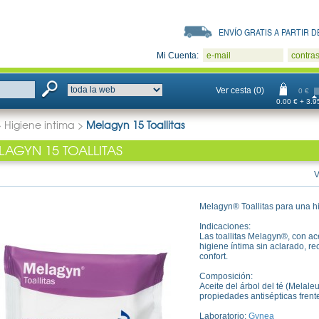
ENVÍO GRATIS A PARTIR DE
Mi Cuenta:
e-mail
contra
Ver cesta (0)
0 €
0.00 € + 3.95
>
Higiene intima
>
Melagyn 15 Toallitas
LAGYN 15 TOALLITAS
V
Melagyn® Toallitas para una hi
Indicaciones:
Las toallitas Melagyn®, con ace
higiene íntima sin aclarado, r
confort.
Composición:
Aceite del árbol del té (Melaleu
propiedades antisépticas frent
Laboratorio:
Gynea