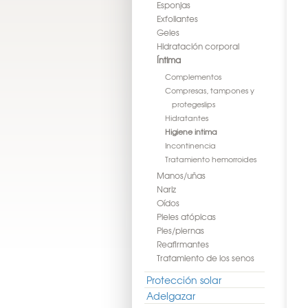
Esponjas
Exfoliantes
Geles
Hidratación corporal
Íntima
Complementos
Compresas, tampones y
protegeslips
Hidratantes
Higiene intima
Incontinencia
Tratamiento hemorroides
Manos/uñas
Nariz
Oídos
Pieles atópicas
Pies/piernas
Reafirmantes
Tratamiento de los senos
Protección solar
Adelgazar