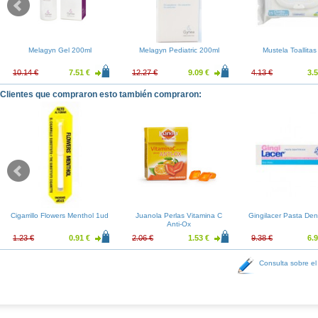
Melagyn Gel 200ml
Melagyn Pediatric 200ml
Mustela Toallitas
10.14 €
7.51 €
12.27 €
9.09 €
4.13 €
3.5
Clientes que compraron esto también compraron:
Cigarrillo Flowers Menthol 1ud
Juanola Perlas Vitamina C
Gingilacer Pasta Den
Anti-Ox
1.23 €
0.91 €
2.06 €
1.53 €
9.38 €
6.9
Consulta sobre el