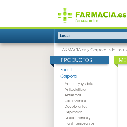
buscar
FARMACIA.es
>
Corporal
>
íntima
PRODUCTOS
ME
Facial
Corporal
Aceites y syndets
Anticelulíticos
Antiestrías
Cicatrizantes
Decolorantes
Depilación
Desodorantes y
antitranspirantes