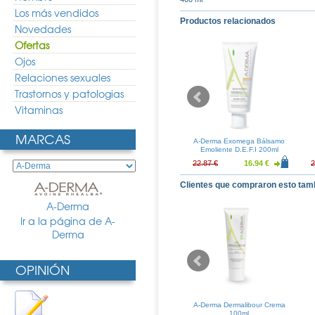
Los más vendidos
Productos relacionados
Novedades
Ofertas
Ojos
Relaciones sexuales
Trastornos y patologias
Vitaminas
MARCAS
latopia Crema
Babe Pediatric Crema
A-Derma Exomega Bálsamo
nte 200ml
Emoliente 200ml
Emoliente D.E.F.I 200ml
15.38 €
12.89 €
9.55 €
22.87 €
16.94 €
2
Clientes que compraron esto tam
A-Derma
Ir a la página de A-
Derma
OPINIÓN
omega Bálsamo
A-Derma Dermalibour Stick
A-Derma Dermalibour Crema
D.E.F.I 200ml
8gr
100ml