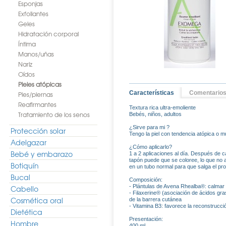
Esponjas
Exfoliantes
Geles
Hidratación corporal
Íntima
Manos/uñas
Nariz
Oídos
Pieles atópicas
Características
Comentario
Pies/piernas
Reafirmantes
Textura rica ultra-emoliente
Tratamiento de los senos
Bebés, niños, adultos
¿Sirve para mi ?
Protección solar
Tengo la piel con tendencia atópica o m
Adelgazar
¿Cómo aplicarlo?
Bebé y embarazo
1 a 2 aplicaciones al día. Después de ca
tapón puede que se coloree, lo que no a
Botiquín
en un tubo normal para que salga el pr
Bucal
Composición:
- Plántulas de Avena Rhealba®: calmar la
Cabello
- Filaxerine® (asociación de ácidos gra
Cosmética oral
de la barrera cutánea
- Vitamina B3: favorece la reconstrucci
Dietética
Presentación:
Hombre
400 ml