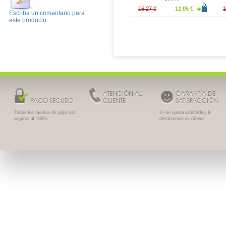
16.94 €
9.78 €
8.51 €
16.27 €
12.05 €
1
Escriba un comentario para
este producto
ATENCIÓN AL
GARANTÍA DE
PAGO SEGURO
CLIENTE
SATISFACCIÓN
Todos los medios de pago son
Si no queda satisfecho, le
seguros al 100%
devolvemos su dinero