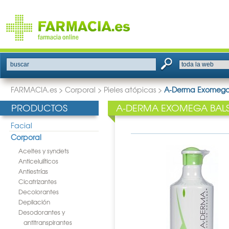
buscar
FARMACIA.es
>
Corporal
>
Pieles atópicas
>
A-Derma Exomega 
PRODUCTOS
A-DERMA EXOMEGA BAL
Facial
Corporal
Aceites y syndets
Anticelulíticos
Antiestrías
Cicatrizantes
Decolorantes
Depilación
Desodorantes y
antitranspirantes