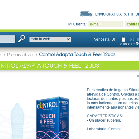
ENVÍO GRATIS A PARTIR DE
Mi Cuenta:
e-mail
contra
Ver cesta (0)
0 €
0.00 € + 3.95
s
>
Preservativos
>
Control Adapta Touch & Feel 12uds
NTROL ADAPTA TOUCH & FEEL 12UDS
V
Preservativo de la gama Stimul
atrevida de Control. Gracias a
texturas de puntos y estrías e
la más indicada para aquello
intensamente apasionantes y e
CARACTERISTICAS:
- Un placer superior.
Laboratorio:
Control