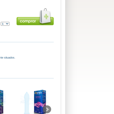
:
nte situados.