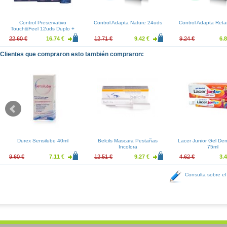
Control Preservativo
Control Adapta Nature 24uds
Control Adapta Reta
Touch&Feel 12uds Duplo +
Control Lubricante Aloe 50ml
22.60 €
16.74 €
12.71 €
9.42 €
9.24 €
6.8
Clientes que compraron esto también compraron:
Durex Sensilube 40ml
Belcils Mascara Pestañas
Lacer Junior Gel Den
Incolora
75ml
9.60 €
7.11 €
12.51 €
9.27 €
4.62 €
3.4
Consulta sobre el