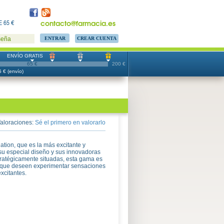
contacto@farmacia.es
 65 €
CREAR CUENTA
seña
ENVÍO GRATIS
65 €
200 €
 € (envío)
aloraciones:
Sé el primero en valorarlo
ation, que es la más excitante y
 su especial diseño y sus innovadoras
stratégicamente situadas, esta gama es
s que deseen experimentar sensaciones
xcitantes.