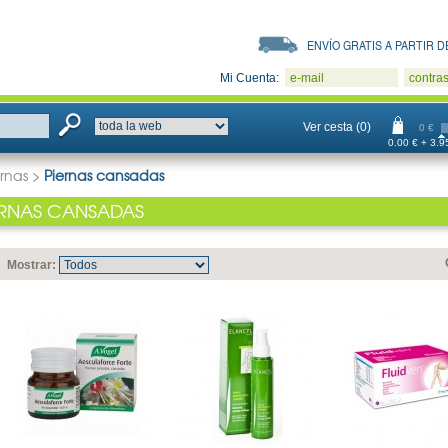
ENVÍO GRATIS A PARTIR DE
Mi Cuenta:
e-mail
contra
Ver cesta (0)
0 €
0.00 € + 3.95
ernas
>
Piernas cansadas
ERNAS CANSADAS
Mostrar: