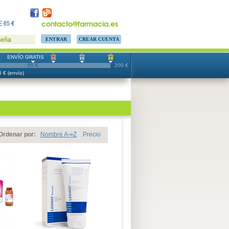
contacto@farmacia.es
 65 €
CREAR CUENTA
seña
ENVÍO GRATIS
65 €
200 €
 € (envío)
Ordenar por:
Nombre A⇒Z
Precio