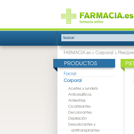
buscar
FARMACIA.es
>
Corporal
>
Pies/pi
PRODUCTOS
PI
Facial
Corporal
Aceites y syndets
Anticelulíticos
Antiestrías
Cicatrizantes
Decolorantes
Depilación
Desodorantes y
antitranspirantes