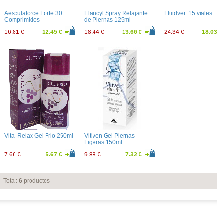
Aesculaforce Forte 30
Elancyl Spray Relajante
Fluidven 15 viales
Comprimidos
de Piernas 125ml
16.81 €
12.45 €
18.44 €
13.66 €
24.34 €
18.03
Vital Relax Gel Frio 250ml
Vitiven Gel Piernas
Ligeras 150ml
7.66 €
5.67 €
9.88 €
7.32 €
Total:
6
productos