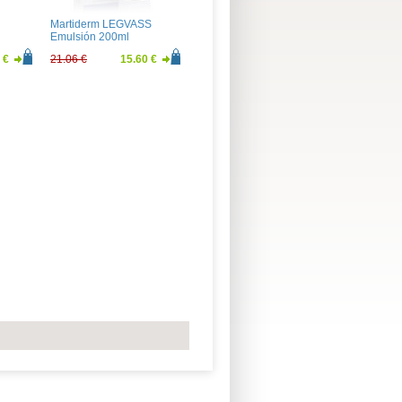
Martiderm LEGVASS
Emulsión 200ml
 €
21.06 €
15.60 €