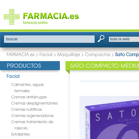
buscar
FARMACIA.es
>
Facial
>
Maquillaje
>
Compactos
>
Sato Comp
PRODUCTOS
SATO COMPACTO MEDIU
Facial
Calmantes, aguas
termales
Cremas antiarrugas
Cremas despigmentantes
Cremas nutritivas
Cremas regeneradoras
Cremas tratamiento de
rojeces
Exfoliantes