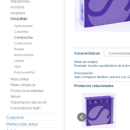
Hidratantes
Hombre
Limpieza
Maquillaje
Aplicadores
Coloretes
Compactos
Correctores
Fluidos
Características
Comentario
Iluminadores
Labios
Modo de empleo:
Ojos
Extender el polvo ayudándose de la borla
Polvos sueltos
Presentación:
Sato Compacto Medium, polvera con 12
Mascarillas
Pieles atópicas
Productos relacionados
Protectores labiales
Sérum
Tratamiento del acné
Tratamientos flash
Corporal
Protección solar