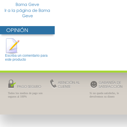
Bama Geve
Ir a la página de Bama
Geve
OPINIÓN
Escriba un comentario para
este producto
ATENCIÓN AL
GARANTÍA DE
PAGO SEGURO
CLIENTE
SATISFACCIÓN
Todos los medios de pago son
Si no queda satisfecho, le
seguros al 100%
devolvemos su dinero