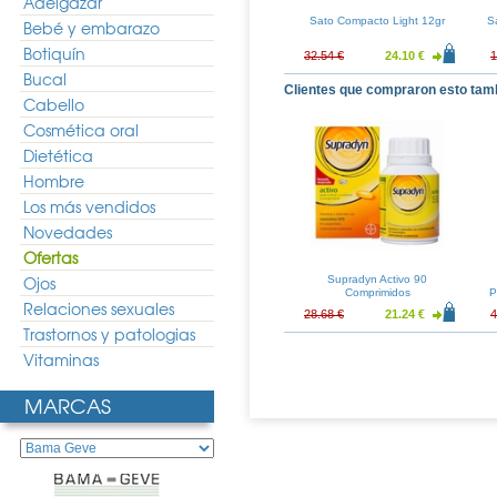
Adelgazar
ay Anthelios XL
Sensilis Sun Secret Maquillaje
Sato Compacto Light 12gr
S
Bebé y embarazo
mpacto-Crema
Compacto SPF50+ Tono
no 02
Natural
Botiquín
18.83 €
30.40 €
22.52 €
32.54 €
24.10 €
1
Bucal
Clientes que compraron esto tam
Cabello
Cosmética oral
Dietética
Hombre
Los más vendidos
Novedades
Ofertas
Ojos
Supradyn Activo 90
Comprimidos
P
Relaciones sexuales
28.68 €
21.24 €
4
Trastornos y patologias
Vitaminas
MARCAS