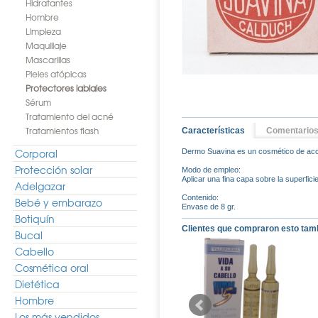
Hidratantes
Hombre
Limpieza
Maquillaje
Mascarillas
Pieles atópicas
Protectores labiales
Sérum
Tratamiento del acné
Tratamientos flash
Características
Comentario
Corporal
Dermo Suavina es un cosmético de acció
Protección solar
Modo de empleo:
Aplicar una fina capa sobre la superfici
Adelgazar
Contenido:
Bebé y embarazo
Envase de 8 gr.
Botiquín
Clientes que compraron esto tam
Bucal
Cabello
Cosmética oral
Dietética
Hombre
Los más vendidos