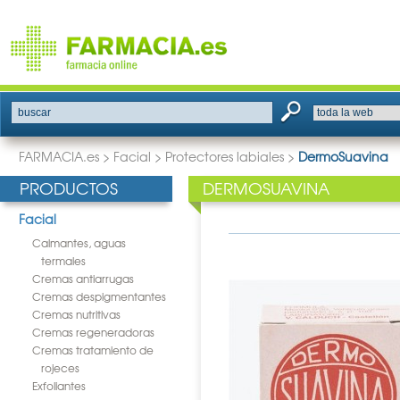
buscar
FARMACIA.es
>
Facial
>
Protectores labiales
>
DermoSuavina
PRODUCTOS
DERMOSUAVINA
Facial
Calmantes, aguas
termales
Cremas antiarrugas
Cremas despigmentantes
Cremas nutritivas
Cremas regeneradoras
Cremas tratamiento de
rojeces
Exfoliantes