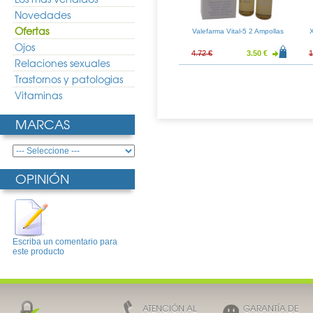
Novedades
Ofertas
as Clorhexidina
Emolienta Crema de Manos
Valefarma Vital-5 2 Ampollas
ifrico 75ml
50ml
Ojos
5.76 €
10.42 €
7.72 €
4.72 €
3.50 €
1
Relaciones sexuales
Trastornos y patologias
Vitaminas
MARCAS
OPINIÓN
Escriba un comentario para
este producto
ATENCIÓN AL
GARANTÍA DE