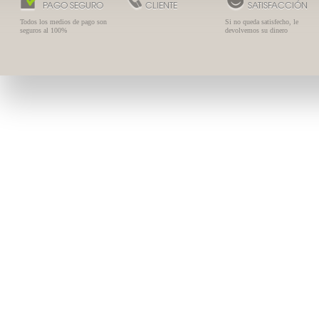
PAGO SEGURO
CLIENTE
SATISFACCIÓN
Todos los medios de pago son
Si no queda satisfecho, le
seguros al 100%
devolvemos su dinero