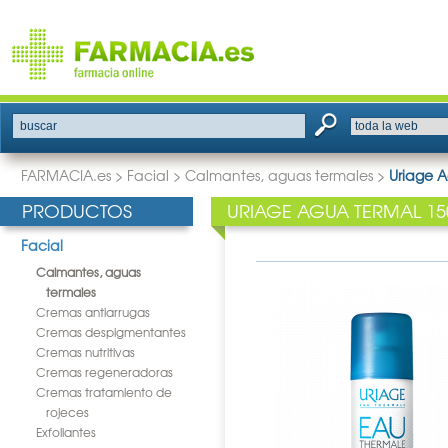
buscar
FARMACIA.es
>
Facial
>
Calmantes, aguas termales
>
Uriage 
PRODUCTOS
URIAGE AGUA TERMAL 1
Facial
Calmantes, aguas
termales
Cremas antiarrugas
Cremas despigmentantes
Cremas nutritivas
Cremas regeneradoras
Cremas tratamiento de
rojeces
Exfoliantes