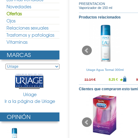
PRESENTACION
Novedades
Vaporizador de 150 ml
Ofertas
Productos relacionados
Ojos
Relaciones sexuales
Trastornos y patologias
Vitaminas
MARCAS
ederm Unguento
Uriage Crema Lavante 500ml
Uriage Agua Termal 300ml
0gr
15.77 €
13.07 €
9.68 €
11.14 €
8.25 €
9
Clientes que compraron esto tam
Uriage
Ir a la página de Uriage
OPINIÓN