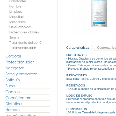
Hidratantes
Hombre
Limpieza
Maquillaje
Mascarillas
Pieles atópicas
Protectores labiales
Sérum
Tratamiento del acné
Tratamientos flash
Características
Comentarios
Corporal
PROPIEDADES
- Hidrata: Gracias a su contenido en sa
Protección solar
hidratación) de la piel, ejerce una acció
- Calma: Esta agua, rica en sales de ca
Adelgazar
- Protege: El silicio refuerza la películ
Bebé y embarazo
INDICACIONES
Botiquín
Ideal para Rostro, Cuerpo y Mucosas s
Bucal
RESULTADOS
+32% de aumento de la hidratación de l
Cabello
MODO DE EMPLEO
Cosmética oral
Pulverizar el producto cada vez que s
secar ni retirar el producto con algodon
Dietética
Hombre
COMPOSICION
100 % Agua Termal de Uriage recogida e
Los más vendidos