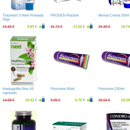
Traumeel S Heel Pomada
PROGEN Plactive
Movial Crema 50ml
50gr
13.43 €
9.95 €
31.72 €
23.50 €
25.30 €
18.74
Harpagofito Neo 45
Fisiocrem 60ml
Fisiocrem 250ml
capsulas
14.06 €
10.42 €
9.05 €
6.70 €
26.04 €
19.29