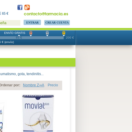
contacto@farmacia.es
 65 €
CREAR CUENTA
seña
ENVÍO GRATIS
65 €
200 €
 € (envío)
matismo, gota, tendinitis...
Ordenar por:
Nombre Z⇒A
Precio