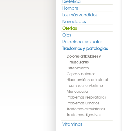
Dietética
Hombre
Los más vendidos
Novedades
Ofertas
Ojos
Relaciones sexuales
Trastornos y patologias
Dolores articulares y
musculares
Estreñimiento
Gripes y catarros
Hipertensión y colesterol
Insomnio, nerviosismo
Menopausia
Problemas respiratorios
Problemas urinarios
Trastornos circulatorios
Trastornos digestivos
Vitaminas