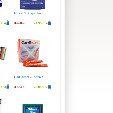
Movial 30 Capsulas
 €
33.68 €
24.95 €
Cartilavant 20 sobres
 €
30.84 €
22.85 €