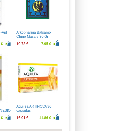
-Aid
Arkopharma Balsamo
Chino Masaje 30 Gr
 €
10.73 €
7.95 €
Aquilea ARTINOVA 30
NESIO
cápsulas
 €
16.01 €
11.86 €