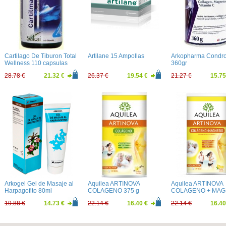
Cartilago De Tiburon Total
Artilane 15 Ampollas
Arkopharma Condro
Wellness 110 capsulas
360gr
28.78 €
21.32 €
26.37 €
19.54 €
21.27 €
15.75
Arkogel Gel de Masaje al
Aquilea ARTINOVA
Aquilea ARTINOVA
Harpagofito 80ml
COLAGENO 375 g
COLAGENO + MAG
375 g
19.88 €
14.73 €
22.14 €
16.40 €
22.14 €
16.40