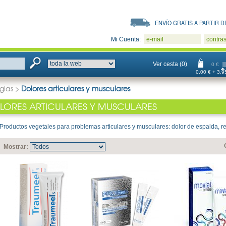
ENVÍO GRATIS A PARTIR DE
Mi Cuenta:
e-mail
contra
Ver cesta (0)
0 €
0.00 € + 3.95
gias
>
Dolores articulares y musculares
LORES ARTICULARES Y MUSCULARES
Productos vegetales para problemas articulares y musculares: dolor de espalda, reu
Mostrar: