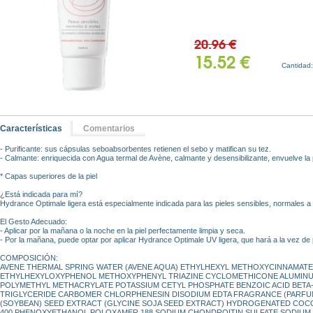
20.96 €
15.52 €
Cantidad
Características
Comentarios
- Purificante: sus cápsulas seboabsorbentes retienen el sebo y matifican su tez.
- Calmante: enriquecida con Agua termal de Avène, calmante y desensibilizante, envuelve la 
* Capas superiores de la piel
¿Está indicada para mí?
Hydrance Optimale ligera está especialmente indicada para las pieles sensibles, normales a
El Gesto Adecuado:
- Aplicar por la mañana o la noche en la piel perfectamente limpia y seca.
- Por la mañana, puede optar por aplicar Hydrance Optimale UV ligera, que hará a la vez de 
COMPOSICIÓN:
AVENE THERMAL SPRING WATER (AVENE AQUA) ETHYLHEXYL METHOXYCINNAMATE
ETHYLHEXYLOXYPHENOL METHOXYPHENYL TRIAZINE CYCLOMETHICONE ALUMIN
POLYMETHYL METHACRYLATE POTASSIUM CETYL PHOSPHATE BENZOIC ACID BETA-
TRIGLYCERIDE CARBOMER CHLORPHENESIN DISODIUM EDTA FRAGRANCE (PARFUM
(SOYBEAN) SEED EXTRACT (GLYCINE SOJA SEED EXTRACT) HYDROGENATED COCO
400 PHENOXYETHANOL POLOXAMER 188 SODIUM CHONDROITIN SULFATE SODIU