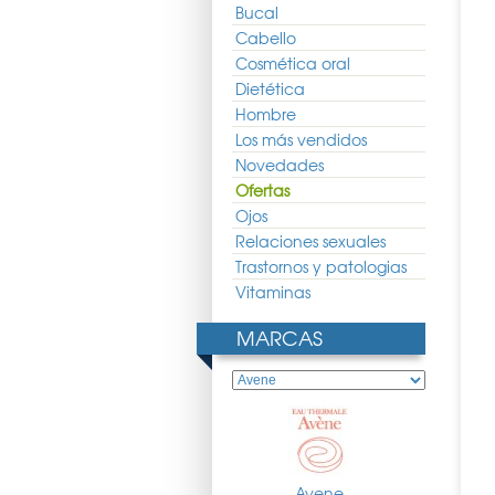
Bucal
Cabello
Cosmética oral
Dietética
Hombre
Los más vendidos
Novedades
Ofertas
Ojos
Relaciones sexuales
Trastornos y patologias
Vitaminas
MARCAS
Agua Termal 300ml
Avene Solar Crema SPF 30
Avene Locion Micelar 400ml
50ml
10.51 €
16.86 €
12.49 €
13.36 €
9.90 €
Avene