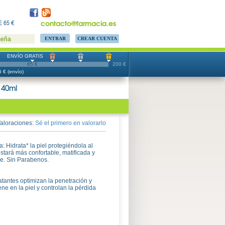
contacto@farmacia.es
 65 €
CREAR CUENTA
seña
ENVÍO GRATIS
65 €
200 €
 € (envío)
 40ml
aloraciones:
Sé el primero en valorarlo
Hidrata* la piel protegiéndola al
stará más confortable, matificada y
ee. Sin Parabenos.
atantes optimizan la penetración y
ne en la piel y controlan la pérdida