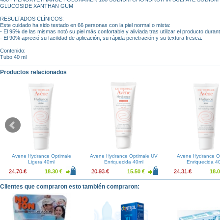
GLUCOSIDE XANTHAN GUM
RESULTADOS CLÍNICOS:
Este cuidado ha sido testado en 66 personas con la piel normal o mixta:
- El 95% de las mismas notó su piel más confortable y aliviada tras utilizar el producto durant
- El 90% apreció su facilidad de aplicación, su rápida penetración y su textura fresca.
Contenido:
Tubo 40 ml
Productos relacionados
Avene Hydrance Optimale
Avene Hydrance Optimale UV
Avene Hydrance O
Ligera 40ml
Enriquecida 40ml
Enriquecida 4
24.70 €
18.30 €
20.93 €
15.50 €
24.31 €
18.0
Clientes que compraron esto también compraron: