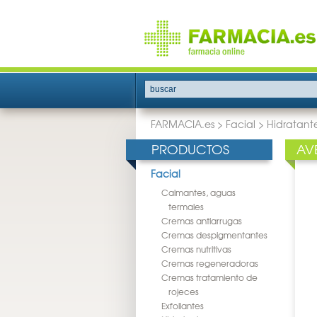
buscar
FARMACIA.es
>
Facial
>
Hidratant
PRODUCTOS
AV
Facial
Calmantes, aguas
termales
Cremas antiarrugas
Cremas despigmentantes
Cremas nutritivas
Cremas regeneradoras
Cremas tratamiento de
rojeces
Exfoliantes