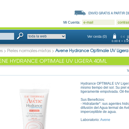
ENVÍO GRATIS A PARTIR DE
Mi Cuenta:
e-mail
contra
Ver cesta (0)
0 €
0.00 € + 3.95
es
>
Pieles normales-mixtas
>
Avene Hydrance Optimale UV Ligera
ENE HYDRANCE OPTIMALE UV LIGERA 40ML
V
Hydrance OPTIMALE UV Ligera: 
mismo tiempo del sol. Su piel e
ligeramente empolvada. Oil-fr
Sus Beneficios:
- Hidratante*: sus agentes hidr
difusión del Agua termal de Avè
imperceptible de agua.
Laboratorio:
Avene