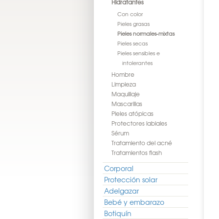
Hidratantes
Con color
Pieles grasas
Pieles normales-mixtas
Pieles secas
Pieles sensibles e
intolerantes
Hombre
Limpieza
Maquillaje
Mascarillas
Pieles atópicas
Protectores labiales
Sérum
Tratamiento del acné
Tratamientos flash
Corporal
Protección solar
Adelgazar
Bebé y embarazo
Botiquín